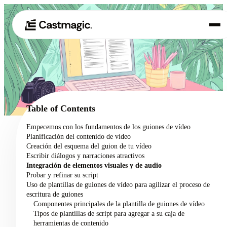
Producto
01
Casos de uso
02
Table of Contents
Precios
Empecemos con los fundamentos de los guiones de vídeo
03
Planificación del contenido de vídeo
Acerca de nosotros
Creación del esquema del guion de tu vídeo
04
Escribir diálogos y narraciones atractivos
Integración de elementos visuales y de audio
Probar y refinar su script
Uso de plantillas de guiones de vídeo para agilizar el proceso de
escritura de guiones
Componentes principales de la plantilla de guiones de vídeo
Tipos de plantillas de script para agregar a su caja de
herramientas de contenido