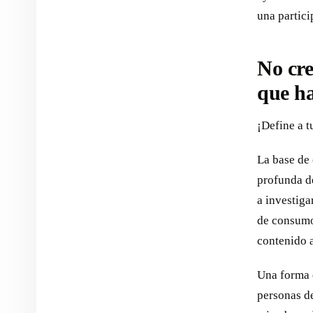
una partici
No cre
que ha
¡Define a t
La base de 
profunda de
a investiga
de consumo 
contenido a
Una forma e
personas de