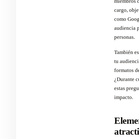
miembros de
cargo, obje
como Google
audiencia p
personas.
También es
tu audienci
formatos de
¿Durante c
estas pregu
impacto.
Elemen
atract