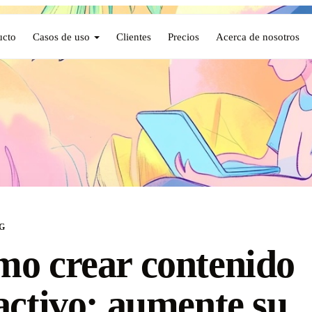
ucto
Casos de uso
Clientes
Precios
Acerca de nosotros
G
o crear contenido
activo: aumente su