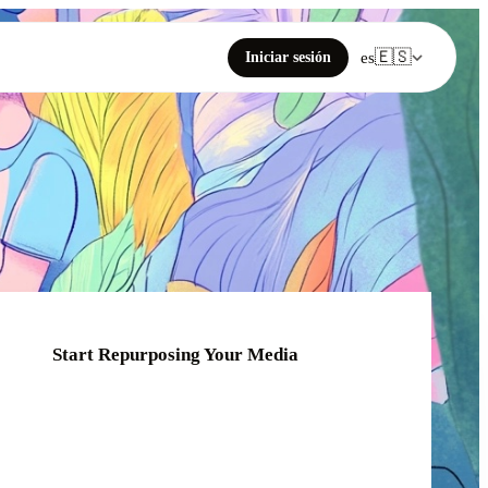
🇪🇸
Iniciar sesión
es
Start Repurposing Your Media
Click or drag your