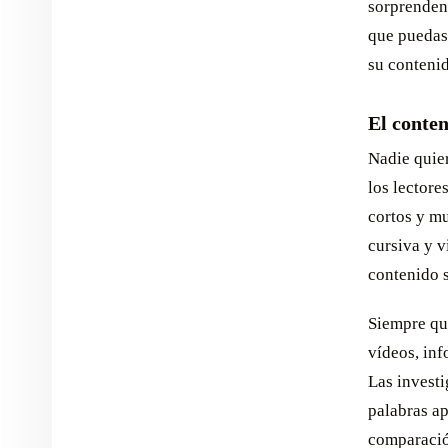
sorprendent
que puedas 
su contenid
El conten
Nadie quier
los lectore
cortos y m
cursiva y v
contenido s
Siempre qu
vídeos, info
Las invest
palabras a
comparació