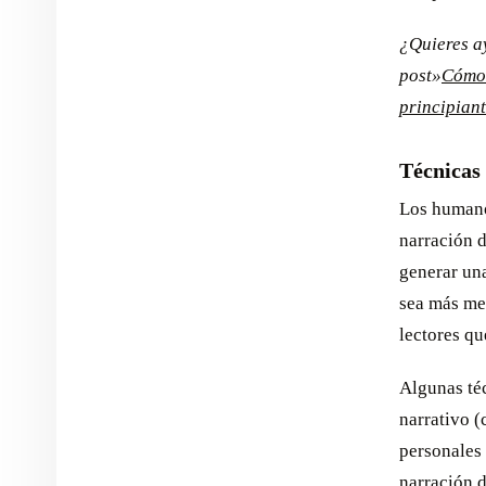
¿Quieres a
post»
Cómo 
principian
Técnicas
Los humanos
narración d
generar un
sea más me
lectores qu
Algunas téc
narrativo (
personales 
narración d