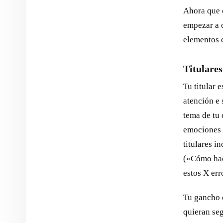
Ahora que c
empezar a c
elementos c
Titulares
Tu titular 
atención e 
tema de tu 
emociones o
titulares i
(«Cómo hac
estos X err
Tu gancho e
quieran seg