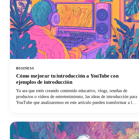
BUSINESS
Cómo mejorar tu introducción a YouTube con
ejemplos de introducción
Ya sea que estés creando contenido educativo, vlogs, reseñas de
productos o vídeos de entretenimiento, las ideas de introducción para
YouTube que analizaremos en este artículo pueden transformar a los
espectadores ocasionales en suscriptores leales. A continuación,
profundizaremos en las estrategias de introducción comprobadas que
los principales creadores utilizan para captar la atención y mantener
la participación de los espectadores. Desde principios psicológicos
que impulsan la retención hasta plantillas prácticas que puedes
implementar de inmediato, ¡aquí encontrarás todo lo que necesitas