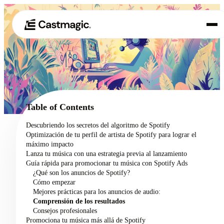
Producto
01
Casos de uso
02
Table of Contents
Precios
Descubriendo los secretos del algoritmo de Spotify
03
Optimización de tu perfil de artista de Spotify para lograr el
Acerca de nosotros
máximo impacto
04
Lanza tu música con una estrategia previa al lanzamiento
Guía rápida para promocionar tu música con Spotify Ads
¿Qué son los anuncios de Spotify?
Cómo empezar
Mejores prácticas para los anuncios de audio:
Comprensión de los resultados
Consejos profesionales
Promociona tu música más allá de Spotify