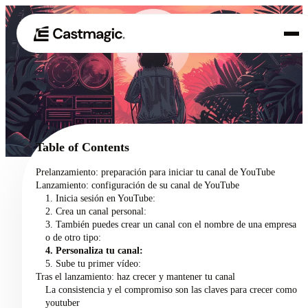
Producto
01
Casos de uso
02
Table of Contents
Precios
Prelanzamiento: preparación para iniciar tu canal de YouTube
03
Lanzamiento: configuración de su canal de YouTube
Acerca de nosotros
1. Inicia sesión en YouTube:
04
2. Crea un canal personal:
3. También puedes crear un canal con el nombre de una empresa
o de otro tipo:
4. Personaliza tu canal:
5. Sube tu primer vídeo:
Tras el lanzamiento: haz crecer y mantener tu canal
La consistencia y el compromiso son las claves para crecer como
youtuber