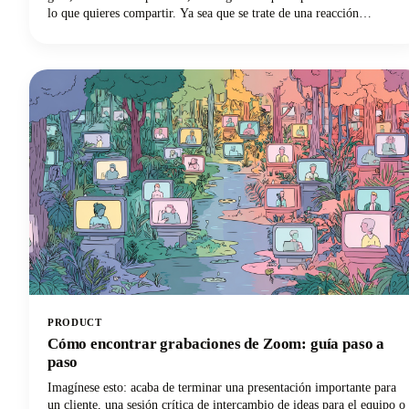
lo que quieres compartir. Ya sea que se trate de una reacción
divertidísima tras la retransmisión en directo de tu creador favorito,
de un consejo revelador incluido en un tutorial de una hora de
duración o de un momento que cambie las reglas del juego y quieras
compartir en tus redes sociales, aprender a recortar un vídeo de
YouTube es una habilidad esencial para cualquier persona que cree o
comparta contenido.
PRODUCT
Cómo encontrar grabaciones de Zoom: guía paso a
paso
Imagínese esto: acaba de terminar una presentación importante para
un cliente, una sesión crítica de intercambio de ideas para el equipo o