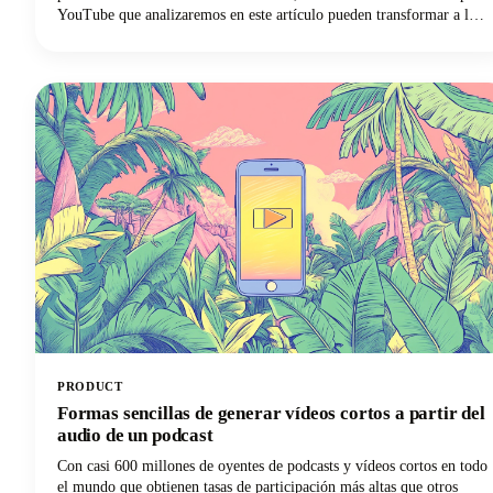
YouTube que analizaremos en este artículo pueden transformar a los
espectadores ocasionales en suscriptores leales. A continuación,
profundizaremos en las estrategias de introducción comprobadas que
los principales creadores utilizan para captar la atención y mantener
la participación de los espectadores. Desde principios psicológicos
que impulsan la retención hasta plantillas prácticas que puedes
implementar de inmediato, ¡aquí encontrarás todo lo que necesitas
para mejorar tu juego de introducción a YouTube!
PRODUCT
Formas sencillas de generar vídeos cortos a partir del
audio de un podcast
Con casi 600 millones de oyentes de podcasts y vídeos cortos en todo
el mundo que obtienen tasas de participación más altas que otros