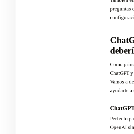
También en
preguntas e
configurac
ChatG
deberí
Como princi
ChatGPT y 
Vamos a de
ayudarte a 
ChatGPT
Perfecto p
OpenAI sin