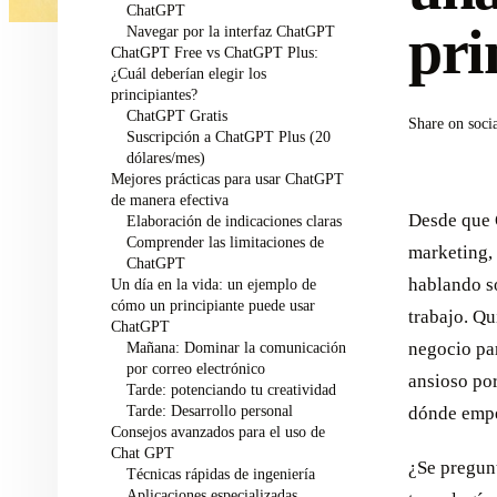
ChatGPT
pri
Navegar por la interfaz ChatGPT
ChatGPT Free vs ChatGPT Plus:
¿Cuál deberían elegir los
principiantes?
ChatGPT Gratis
Share on soci
Suscripción a ChatGPT Plus (20
dólares/mes)
Mejores prácticas para usar ChatGPT
de manera efectiva
Desde que 
Elaboración de indicaciones claras
Comprender las limitaciones de
marketing,
ChatGPT
hablando so
Un día en la vida: un ejemplo de
cómo un principiante puede usar
trabajo. Q
ChatGPT
Mañana: Dominar la comunicación
negocio par
por correo electrónico
ansioso por
Tarde: potenciando tu creatividad
Tarde: Desarrollo personal
dónde empez
Consejos avanzados para el uso de
Chat GPT
¿Se pregun
Técnicas rápidas de ingeniería
Aplicaciones especializadas