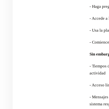
- Haga pre
- Accede a 
- Usa la pl
- Comience
Sin embarg
- Tiempos 
actividad
- Acceso li
- Mensajes
sistema res