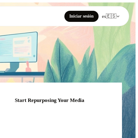
🇪🇸
Iniciar sesión
es
Start Repurposing Your Media
Click or drag your