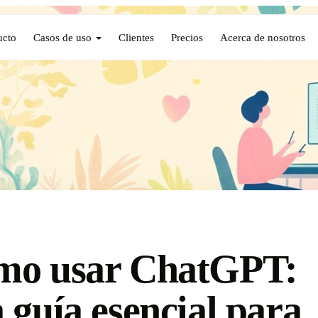
ucto
Casos de uso
Clientes
Precios
Acerca de nosotros
mo usar ChatGPT:
 guía esencial para