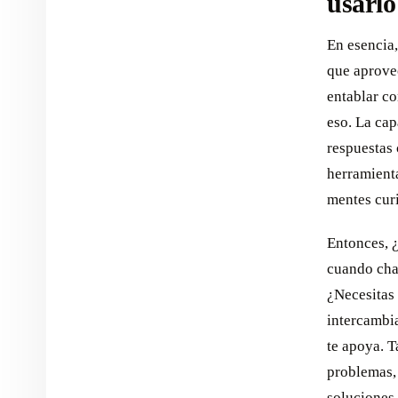
usarlo
En esencia,
que aprove
entablar c
eso. La ca
respuestas 
herramienta
mentes cur
Entonces, ¿
cuando cha
¿Necesitas 
intercambi
te apoya. 
problemas,
soluciones 