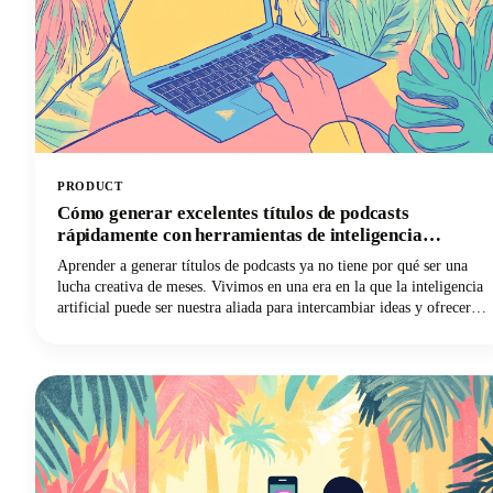
PRODUCT
Cómo generar excelentes títulos de podcasts
rápidamente con herramientas de inteligencia
artificial
Aprender a generar títulos de podcasts ya no tiene por qué ser una
lucha creativa de meses. Vivimos en una era en la que la inteligencia
artificial puede ser nuestra aliada para intercambiar ideas y ofrecer
nuevas perspectivas y combinaciones creativas que quizás nunca
hubiéramos considerado por nuestra cuenta. Sigue leyendo mientras
exploramos cómo aprovechar estas poderosas herramientas para crear
un nombre de podcast que sea memorable, fácil de descubrir y que
esté perfectamente alineado con tu marca.