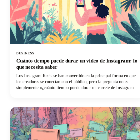
BUSINESS
Cuánto tiempo puede durar un video de Instagram: lo
que necesita saber
Los Instagram Reels se han convertido en la principal forma en que
los creadores se conectan con el público, pero la pregunta no es
simplemente «¿cuánto tiempo puede durar un carrete de Instagram?»
Se trata de encontrar el punto óptimo entre lo que permite la
plataforma y lo que realmente funciona bien. Vamos a ahondar en
todo lo que necesitas saber sobre la duración de los Instagram Reels
en 2025, desde los límites técnicos hasta las decisiones estratégicas
que harán que tu contenido destaque.