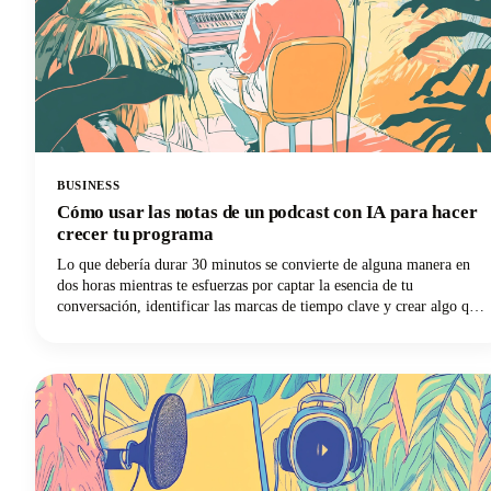
BUSINESS
Cómo usar las notas de un podcast con IA para hacer
crecer tu programa
Lo que debería durar 30 minutos se convierte de alguna manera en
dos horas mientras te esfuerzas por captar la esencia de tu
conversación, identificar las marcas de tiempo clave y crear algo que
realmente ayude a la gente a descubrir tu programa. ¿Te suena
familiar? Sin embargo, esta es la cuestión: los motores de búsqueda
no pueden escuchar tu contenido de audio. Se basan completamente
en el texto para entender de qué tratan tus episodios.