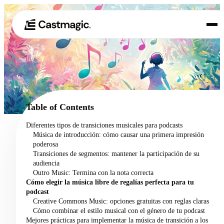
Producto
01
Casos de uso
02
Table of Contents
Precios
Diferentes tipos de transiciones musicales para podcasts
03
Música de introducción: cómo causar una primera impresión
Acerca de nosotros
poderosa
04
Transiciones de segmentos: mantener la participación de su
audiencia
Outro Music: Termina con la nota correcta
Cómo elegir la música libre de regalías perfecta para tu
podcast
Creative Commons Music: opciones gratuitas con reglas claras
Cómo combinar el estilo musical con el género de tu podcast
Mejores prácticas para implementar la música de transición a los