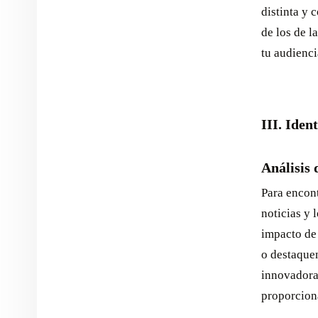
distinta y 
de los de l
tu audienci
III. Iden
Análisis 
Para encont
noticias y 
impacto de 
o destaquen
innovadoras
proporcion