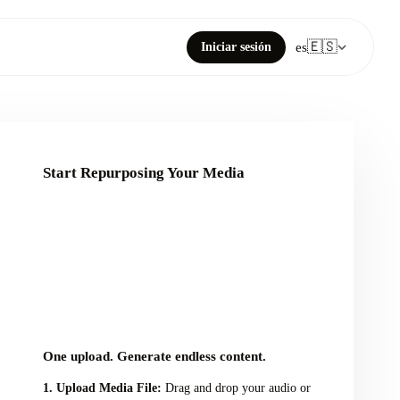
🇪🇸
Iniciar sesión
es
Start Repurposing Your Media
Click or drag your
audio/video file here
One upload. Generate endless content.
Upload Media File:
Drag and drop your audio or