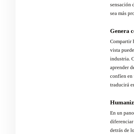
sensación 
sea más pro
Genera co
Compartir h
vista puede
industria. 
aprender de
confíen en 
traducirá e
Humaniza
En un pano
diferenciar
detrás de l