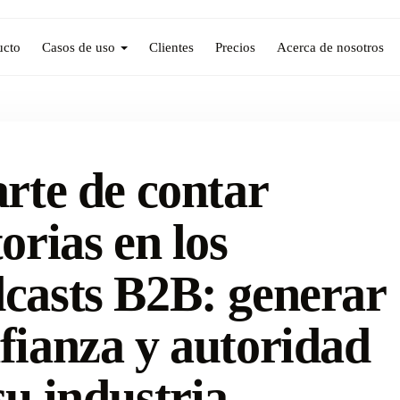
ucto
Casos de uso
Clientes
Precios
Acerca de nosotros
arte de contar
torias en los
casts B2B: generar
fianza y autoridad
su industria