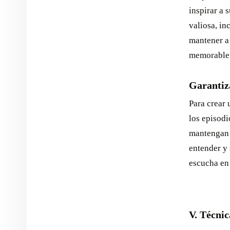
inspirar a 
valiosa, i
mantener a
memorable
Garantiza
Para crear 
los episodi
mantengan u
entender y 
escucha en
V. Técni