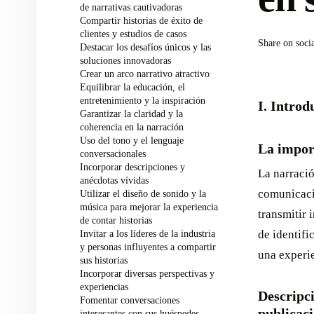
de narrativas cautivadoras
Compartir historias de éxito de
clientes y estudios de casos
Share on soci
Destacar los desafíos únicos y las
soluciones innovadoras
Crear un arco narrativo atractivo
Equilibrar la educación, el
entretenimiento y la inspiración
I. Introd
Garantizar la claridad y la
coherencia en la narración
Uso del tono y el lenguaje
La import
conversacionales
Incorporar descripciones y
La narració
anécdotas vívidas
comunicaci
Utilizar el diseño de sonido y la
música para mejorar la experiencia
transmitir 
de contar historias
Invitar a los líderes de la industria
de identifi
y personas influyentes a compartir
una experie
sus historias
Incorporar diversas perspectivas y
experiencias
Descripci
Fomentar conversaciones
publicaci
interesantes con sus huéspedes