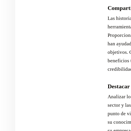
Compartir
Las histori
herramienta
Proporcion
han ayudado
objetivos. 
beneficios 
credibilida
Destacar 
Analizar lo
sector y l
punto de vi
su conocim
su empresa 