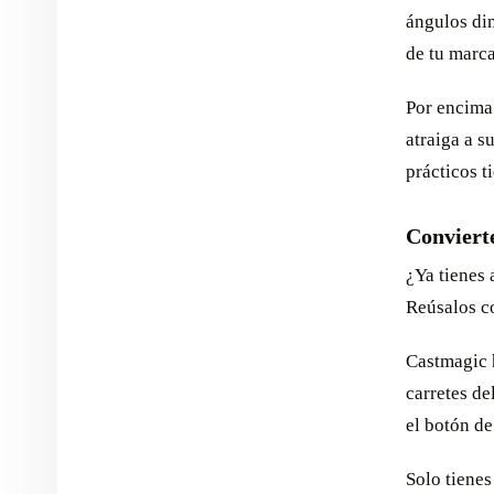
ángulos din
de tu marca
Por encima 
atraiga a s
prácticos t
Convierte
¿Ya tienes
Reúsalos c
Castmagic h
carretes de
el botón d
Solo tienes