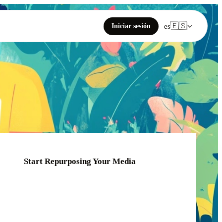
🇪🇸
Iniciar sesión
es
Start Repurposing Your Media
Click or drag your