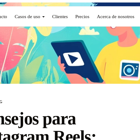
ucto
Casos de uso
Clientes
Precios
Acerca de nosotros
G
sejos para
tagram Reels: