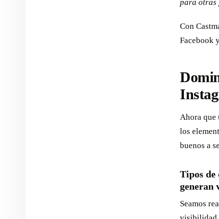
para otras
Con Castma
Facebook y
Domina
Insta
Ahora que 
los element
buenos a se
Tipos de
generan v
Seamos real
visibilidad