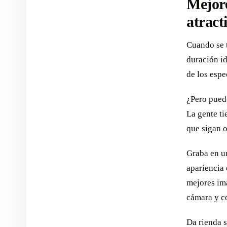
Mejore
atract
Cuando se t
duración id
de los espe
¿Pero pued
La gente ti
que sigan 
Graba en un
apariencia 
mejores imá
cámara y co
Da rienda s