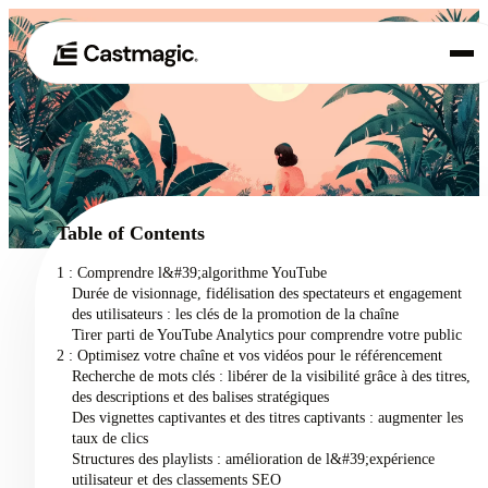
Produit
01
Cas d'utilisation
02
Table of Contents
Tarification
1 : Comprendre l&#39;algorithme YouTube
03
Durée de visionnage, fidélisation des spectateurs et engagement
À propos de nous
des utilisateurs : les clés de la promotion de la chaîne
04
Tirer parti de YouTube Analytics pour comprendre votre public
2 : Optimisez votre chaîne et vos vidéos pour le référencement
Recherche de mots clés : libérer de la visibilité grâce à des titres,
des descriptions et des balises stratégiques
Des vignettes captivantes et des titres captivants : augmenter les
taux de clics
Structures des playlists : amélioration de l&#39;expérience
utilisateur et des classements SEO