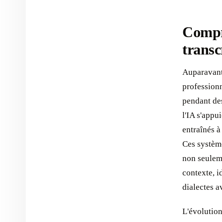
Compre
transc
Auparavant,
professionn
pendant des
l'IA s'appu
entraînés à
Ces système
non seulem
contexte, i
dialectes a
L'évolutio