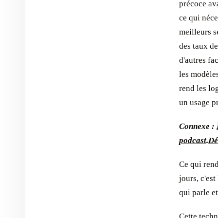
précoce ava
ce qui néce
meilleurs s
des taux de
d'autres fa
les modèles
rend les lo
un usage p
Connexe :
podcast
.
Dé
Ce qui rend
jours, c'est
qui parle e
Cette techn