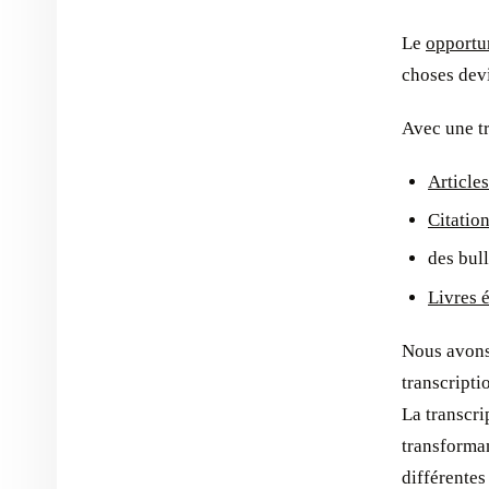
Le
opportun
choses dev
Avec une tr
Article
Citatio
des bull
Livres 
Nous avons 
transcripti
La transcri
transforman
différentes