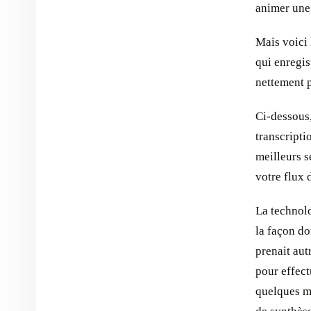
animer une 
Mais voici 
qui enregis
nettement p
Ci-dessous
transcripti
meilleurs s
votre flux d
La technol
la façon do
prenait aut
pour effect
quelques m