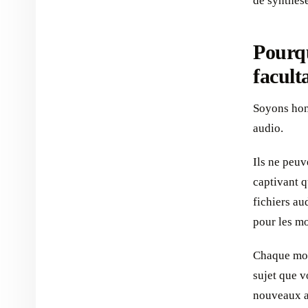
de synthèse
Pourqu
facult
Soyons hon
audio.
Ils ne peuv
captivant q
fichiers au
pour les mo
Chaque mot
sujet que v
nouveaux a