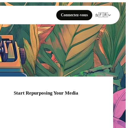
🇫🇷
Connectez-vous
fr
Start Repurposing Your Media
Click or drag your