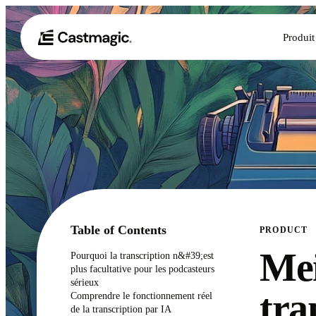
Produit
Table of Contents
PRODUCT
Mei
Pourquoi la transcription n&#39;est
plus facultative pour les podcasteurs
sérieux
tra
Comprendre le fonctionnement réel
de la transcription par IA