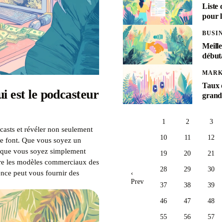
Liste 
pour l
BUSI
Meill
début
MARK
Taux d
i est le podcasteur
grand
1
2
3
casts et révéler non seulement
10
11
12
le font. Que vous soyez un
 que vous soyez simplement
19
20
21
dre les modèles commerciaux des
28
29
30
nce peut vous fournir des
‹
Prev
37
38
39
46
47
48
55
56
57