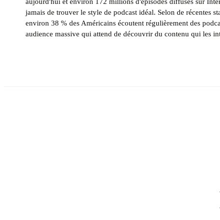
aujourd'hui et environ 172 millions d'épisodes diffusés sur Intern
jamais de trouver le style de podcast idéal. Selon de récentes sta
environ 38 % des Américains écoutent régulièrement des podcas
audience massive qui attend de découvrir du contenu qui les int