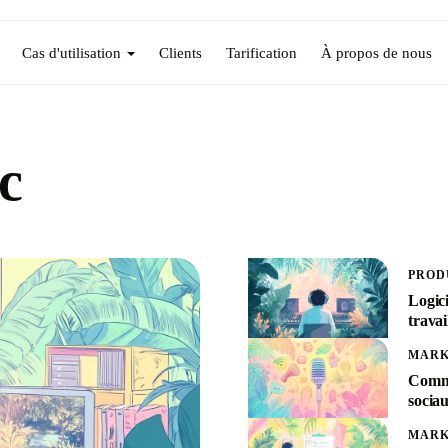
Cas d'utilisation
Clients
Tarification
À propos de nous
c
PROD
Logici
travai
MARK
Comme
socia
MARK