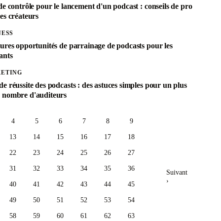
de contrôle pour le lancement d'un podcast : conseils de pro
es créateurs
NESS
eures opportunités de parrainage de podcasts pour les
ants
ETING
e réussite des podcasts : des astuces simples pour un plus
 nombre d'auditeurs
4
5
6
7
8
9
13
14
15
16
17
18
22
23
24
25
26
27
31
32
33
34
35
36
Suivant
›
40
41
42
43
44
45
49
50
51
52
53
54
58
59
60
61
62
63