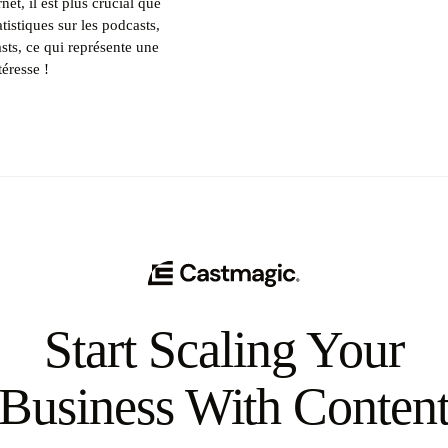
et, il est plus crucial que
tistiques sur les podcasts,
ts, ce qui représente une
éresse !
Start Scaling Your
Business With Conten