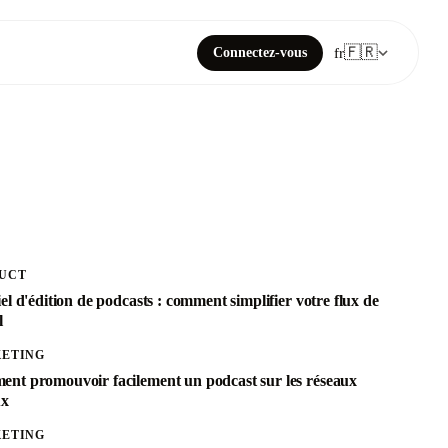
🇫🇷
Connectez-vous
fr
UCT
el d'édition de podcasts : comment simplifier votre flux de
l
ETING
nt promouvoir facilement un podcast sur les réseaux
ux
ETING