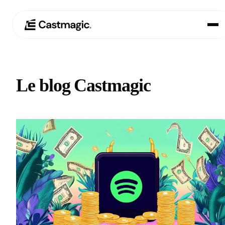
Produit
01
Le blog Castmagic
Cas d'utilisation
02
Tarification
03
À propos de nous
04