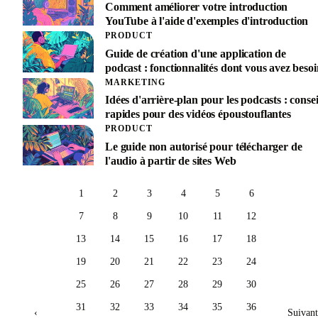
Comment améliorer votre introduction
YouTube à l'aide d'exemples d'introduction
PRODUCT
Guide de création d'une application de
podcast : fonctionnalités dont vous avez besoi
MARKETING
Idées d'arrière-plan pour les podcasts : consei
rapides pour des vidéos époustouflantes
PRODUCT
Le guide non autorisé pour télécharger de
l'audio à partir de sites Web
1
2
3
4
5
6
7
8
9
10
11
12
13
14
15
16
17
18
19
20
21
22
23
24
25
26
27
28
29
30
31
32
33
34
35
36
‹
Suivant