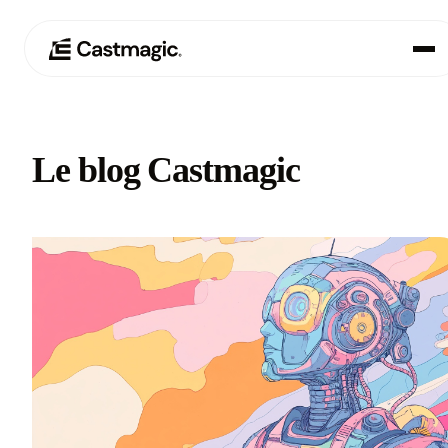
Produit
01
Le blog Castmagic
Cas d'utilisation
02
Tarification
03
À propos de nous
04