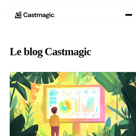
Produit
01
Le blog Castmagic
Cas d'utilisation
02
Tarification
03
À propos de nous
04