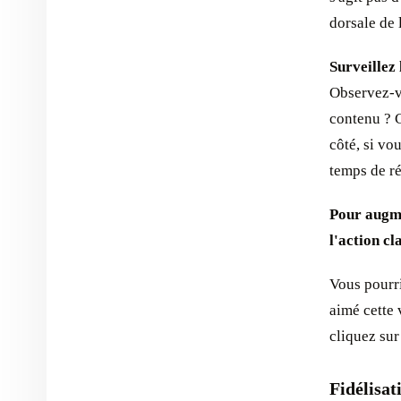
dorsale de
Surveillez
Observez-vo
contenu ? C
côté, si vo
temps de ré
Pour augme
l'action cl
Vous pourr
aimé cette 
cliquez sur
Fidélisat