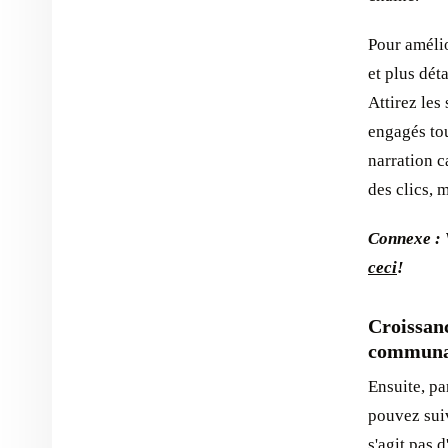
Pour amélio
et plus dét
Attirez les
engagés to
narration c
des clics, 
Connexe : 
ceci
!
Croissan
communa
Ensuite, p
pouvez suiv
s'agit pas 