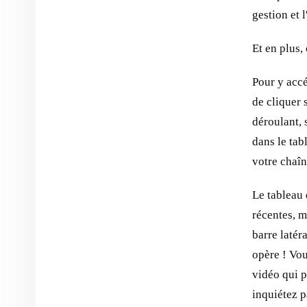
gestion et 
Et en plus, 
Pour y accé
de cliquer 
déroulant, 
dans le tab
votre chaîn
Le tableau
récentes, m
barre latér
opère ! Vou
vidéo qui 
inquiétez p