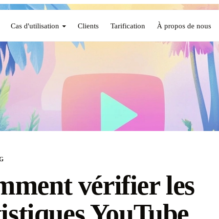
Cas d'utilisation
Clients
Tarification
À propos de nous
G
ment vérifier les
tistiques YouTube