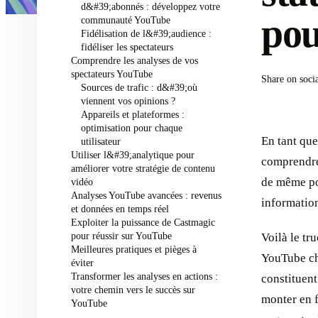
d&#39;abonnés : développez votre
pou
communauté YouTube
Fidélisation de l&#39;audience :
fidéliser les spectateurs
Comprendre les analyses de vos
spectateurs YouTube
Share on soci
Sources de trafic : d&#39;où
viennent vos opinions ?
Appareils et plateformes :
optimisation pour chaque
En tant que
utilisateur
Utiliser l&#39;analytique pour
comprendre 
améliorer votre stratégie de contenu
de même pou
vidéo
Analyses YouTube avancées : revenus
information
et données en temps réel
Exploiter la puissance de Castmagic
pour réussir sur YouTube
Voilà le tr
Meilleures pratiques et pièges à
YouTube ch
éviter
Transformer les analyses en actions :
constituent
votre chemin vers le succès sur
monter en f
YouTube