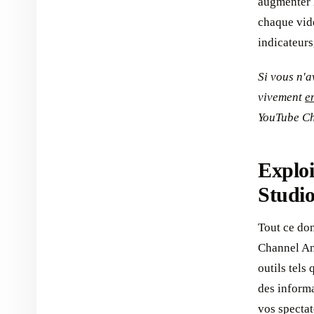
augmenter 
chaque vid
indicateurs
Si vous n'
vivement
e
YouTube Ch
Exploi
Studi
Tout ce do
Channel Ana
outils tel
des inform
vos specta