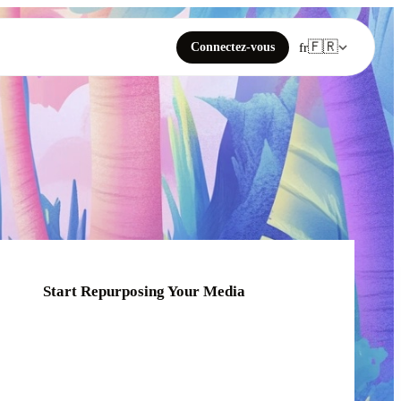
🇫🇷
Connectez-vous
fr
Start Repurposing Your Media
Click or drag your