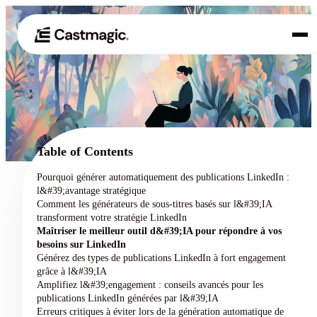
Produit
01
Cas d'utilisation
02
Table of Contents
Tarification
Pourquoi générer automatiquement des publications LinkedIn :
03
l&#39;avantage stratégique
À propos de nous
Comment les générateurs de sous-titres basés sur l&#39;IA
04
transforment votre stratégie LinkedIn
Maîtriser le meilleur outil d&#39;IA pour répondre à vos
besoins sur LinkedIn
Générez des types de publications LinkedIn à fort engagement
grâce à l&#39;IA
Amplifiez l&#39;engagement : conseils avancés pour les
publications LinkedIn générées par l&#39;IA
Erreurs critiques à éviter lors de la génération automatique de