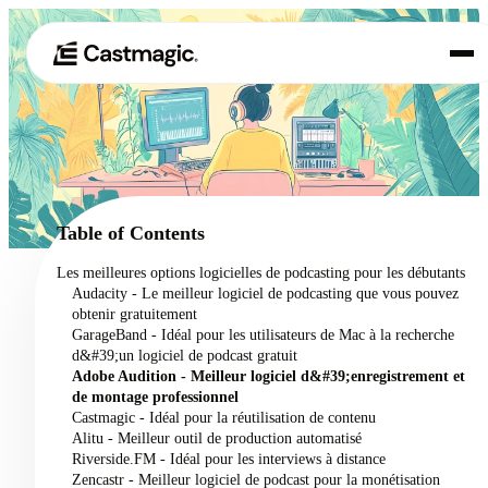
Produit
01
Cas d'utilisation
02
Table of Contents
Tarification
Les meilleures options logicielles de podcasting pour les débutants
03
Audacity - Le meilleur logiciel de podcasting que vous pouvez
À propos de nous
obtenir gratuitement
04
GarageBand - Idéal pour les utilisateurs de Mac à la recherche
d&#39;un logiciel de podcast gratuit
Adobe Audition - Meilleur logiciel d&#39;enregistrement et
de montage professionnel
Castmagic - Idéal pour la réutilisation de contenu
Alitu - Meilleur outil de production automatisé
Riverside.FM - Idéal pour les interviews à distance
Zencastr - Meilleur logiciel de podcast pour la monétisation