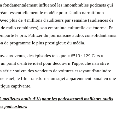
 a fondamentalement influencé les innombrables podcasts qui
créant essentiellement le modèle pour l'audio narratif non
 Avec plus de 4 millions d'auditeurs par semaine (audiences de
 de radio combinées), son empreinte culturelle est énorme. En
remporté le prix Pulitzer du journalisme audio, consolidant ainsi
on de programme le plus prestigieux du média.
uveaux venus, des épisodes tels que « #513 : 129 Cars »
 un point d'entrée idéal pour découvrir l'approche narrative
a série : suivre des vendeurs de voitures essayant d'atteindre
 mensuel, le film transforme un sujet apparemment banal en une
tique captivante.
8 meilleurs outils d'IA pour les podcasteurs
8 meilleurs outils
les podcasteurs