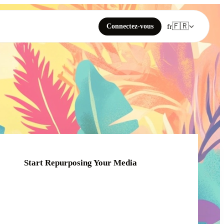
🇫🇷
Connectez-vous
fr
Start Repurposing Your Media
Click or drag your