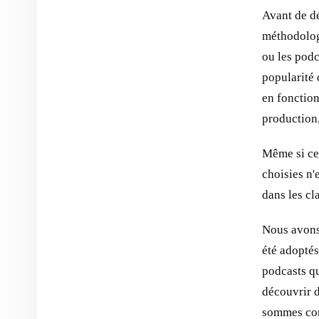
Avant de dé
méthodolog
ou les podc
popularité 
en fonction
production,
Même si ce 
choisies n'
dans les cl
Nous avons
été adoptés
podcasts qu
découvrir d
sommes con