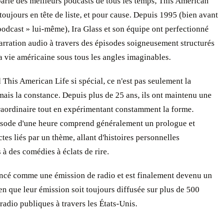
rle des meilleurs podcasts de tous les temps, This American
 toujours en tête de liste, et pour cause. Depuis 1995 (bien avant
podcast » lui-même), Ira Glass et son équipe ont perfectionné
 narration audio à travers des épisodes soigneusement structurés
a vie américaine sous tous les angles imaginables.
 This American Life si spécial, ce n'est pas seulement la
mais la constance. Depuis plus de 25 ans, ils ont maintenu une
raordinaire tout en expérimentant constamment la forme.
sode d'une heure comprend généralement un prologue et
ctes liés par un thème, allant d'histoires personnelles
 à des comédies à éclats de rire.
ncé comme une émission de radio et est finalement devenu un
en que leur émission soit toujours diffusée sur plus de 500
 radio publiques à travers les États-Unis.