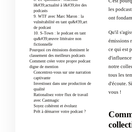
C'est pourq
l&#39;actualité à l&#39;ère des
les podcast
podcasts
9. WTF avec Marc Maron : la
ont fondam
vulnérabilité en tant qu&#39;art
de podcast
Qu'il s'agi
10. S-Town : le podcast en tant
qu&#39;œuvre littéraire non
émissions r
fictionnelle
ce qui est 
Pourquoi ces émissions dominent le
classement des meilleurs podcasts
d'influenc
Comment créer votre propre podcast
notre colle
digne de mention
Concentrez-vous sur une narration
tous les te
captivante
d'écoute. S
Investissez dans une production de
qualité
vous !
Rationalisez votre flux de travail
avec Castmagic
Soyez cohérent et évoluez
Prêt à démarrer votre podcast ?
Comme
collect