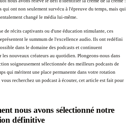
uoi nous avons relevé le défi d'identifier la crème de la crème :
s qui ont non seulement survécu à l'épreuve du temps, mais qui
entalement changé le média lui-même.
sse de récits captivants ou d'une éducation stimulante, ces
eprésentent le summum de l'excellence audio. Ils ont redéfini
possible dans le domaine des podcasts et continuent
er les nouveaux créateurs au quotidien. Plongeons-nous dans
ction soigneusement sélectionnée des meilleurs podcasts de
mps qui méritent une place permanente dans votre rotation
i vous recherchez un podcast à écouter, cet article est fait pour
nt nous avons sélectionné notre
ion définitive