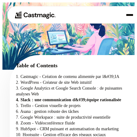
Produit
01
Cas d'utilisation
02
Table of Contents
Tarification
1. Castmagic - Création de contenu alimentée par l&#39;IA
03
2. WordPress - Créateur de site Web intuitif
À propos de nous
3. Google Analytics et Google Search Console : de puissantes
04
analyses Web
4. Slack : une communication d&#39;équipe rationalisée
5. Trello - Gestion visuelle de projets
6. Asana : gestion robuste des tâches
7. Google Workspace : suite de productivité essentielle
8. Zoom - Vidéoconférence fluide
9. HubSpot - CRM puissant et automatisation du marketing
10. Hootsuite - Gestion efficace des réseaux sociaux