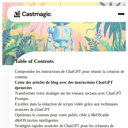
Produit
01
Cas d'utilisation
02
Table of Contents
Tarification
Comprendre les instructions de ChatGPT pour réussir la création de
03
contenu
À propos de nous
Créez des articles de blog avec des instructions ChatGPT
04
éprouvées
Transformez votre stratégie sur les réseaux sociaux avec ChatGPT
Prompts
Excellez dans la rédaction de scripts vidéo grâce aux techniques
avancées de ChatGPT
Optimisez le contenu pour votre public cible à l&#39;aide
d&#39;invites intelligentes
Stratégies rapides avancées de ChatGPT pour les créateurs de