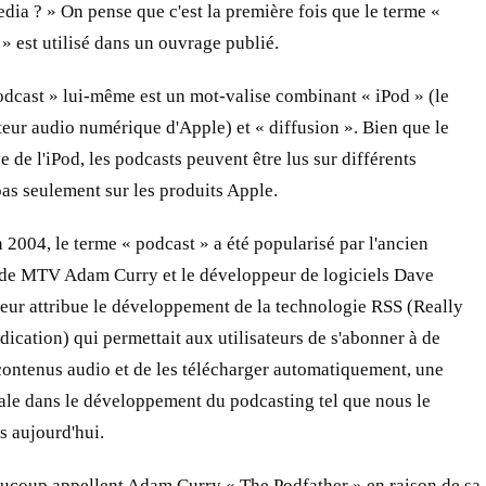
dia ? » On pense que c'est la première fois que le terme «
» est utilisé dans un ouvrage publié.
dcast » lui-même est un mot-valise combinant « iPod » (le
teur audio numérique d'Apple) et « diffusion ». Bien que le
e de l'iPod, les podcasts peuvent être lus sur différents
pas seulement sur les produits Apple.
n 2004, le terme « podcast » a été popularisé par l'ancien
de MTV Adam Curry et le développeur de logiciels Dave
eur attribue le développement de la technologie RSS (Really
ication) qui permettait aux utilisateurs de s'abonner à de
ontenus audio et de les télécharger automatiquement, une
ale dans le développement du podcasting tel que nous le
s aujourd'hui.
aucoup appellent Adam Curry « The Podfather » en raison de sa