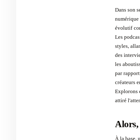
Dans son se
numérique q
évolutif co
Les podcast
styles, all
des intervi
les aboutis
par rapport 
créateurs e
Explorons c
attiré l'at
Alors,
À la base, 