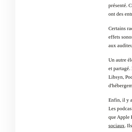
présenté. C
ont des ent
Certains r
effets sono
aux auditeu
Un autre él
et partagé.
Libsyn, Pod
d'hébergeme
Enfin, il y 
Les podcast
que Apple P
sociaux
. I