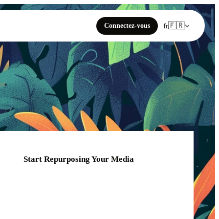
🇫🇷
Connectez-vous
fr
Start Repurposing Your Media
Click or drag your