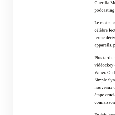
Guerilla Me
podcasting 
Le mot « po
célèbre lec
terme dériv
appareils, 
Plus tard e
vidéockey 
Winer. On l
Simple Synd
nouveaux c
étape cruci
connaisson
En fait, be