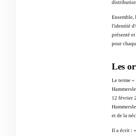
distributio
Ensemble, l
l'identité d
présenté et
pour chaqu
Les or
Le terme « 
Hammersley,
12 février 
Hammersley
et de la né
Il a écrit 