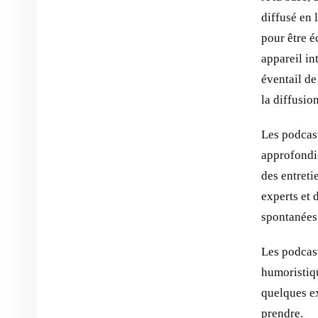
diffusé en 
pour être é
appareil in
éventail de
la diffusio
Les podcast
approfondis
des entret
experts et 
spontanées 
Les podcast
humoristiqu
quelques e
prendre.