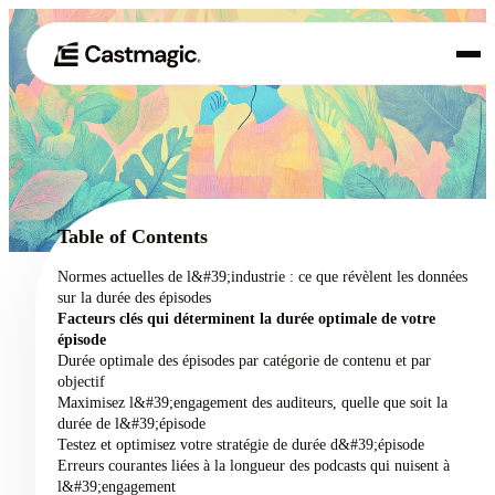
Produit
01
Cas d'utilisation
02
Table of Contents
Tarification
Normes actuelles de l&#39;industrie : ce que révèlent les données
03
sur la durée des épisodes
À propos de nous
Facteurs clés qui déterminent la durée optimale de votre
04
épisode
Durée optimale des épisodes par catégorie de contenu et par
objectif
Maximisez l&#39;engagement des auditeurs, quelle que soit la
durée de l&#39;épisode
Testez et optimisez votre stratégie de durée d&#39;épisode
Erreurs courantes liées à la longueur des podcasts qui nuisent à
l&#39;engagement