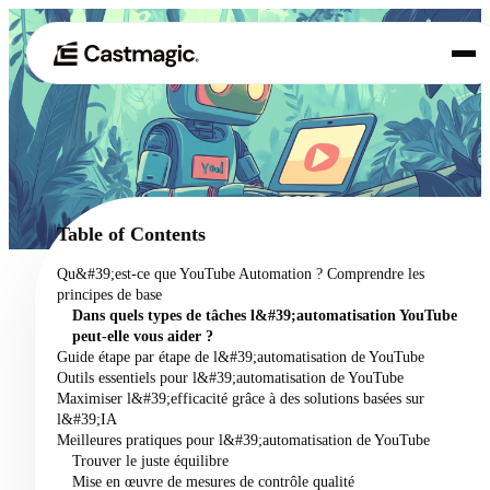
Produit
01
Cas d'utilisation
02
Table of Contents
Tarification
Qu&#39;est-ce que YouTube Automation ? Comprendre les
03
principes de base
À propos de nous
Dans quels types de tâches l&#39;automatisation YouTube
04
peut-elle vous aider ?
Guide étape par étape de l&#39;automatisation de YouTube
Outils essentiels pour l&#39;automatisation de YouTube
Maximiser l&#39;efficacité grâce à des solutions basées sur
l&#39;IA
Meilleures pratiques pour l&#39;automatisation de YouTube
Trouver le juste équilibre
Mise en œuvre de mesures de contrôle qualité