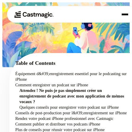
Produit
01
Cas d'utilisation
02
Table of Contents
Tarification
Équipement d&#39;enregistrement essentiel pour le podcasting sur
03
iPhone
À propos de nous
Comment enregistrer un podcast sur iPhone
04
Attendez ! Ne puis-je pas simplement créer un
enregistrement de podcast avec mon application de mémos
vocaux ?
Quelques conseils pour enregistrer votre podcast sur iPhone
Conseils de post-production pour l&#39;enregistrement sur iPhone
Rendez votre podcast iPhone professionnel avec Castmagic
Comment publier et distribuer vos podcasts iPhone
Plus de conseils pour réussir votre podcast sur iPhone