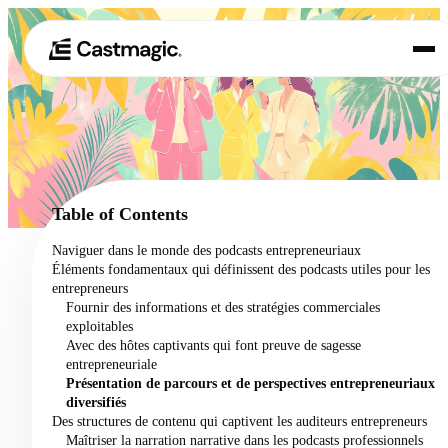
Produit
01
Cas d'utilisation
02
Table of Contents
Tarification
Naviguer dans le monde des podcasts entrepreneuriaux
03
Éléments fondamentaux qui définissent des podcasts utiles pour les
À propos de nous
entrepreneurs
04
Fournir des informations et des stratégies commerciales
exploitables
Avec des hôtes captivants qui font preuve de sagesse
entrepreneuriale
Présentation de parcours et de perspectives entrepreneuriaux
diversifiés
Des structures de contenu qui captivent les auditeurs entrepreneurs
Maîtriser la narration narrative dans les podcasts professionnels