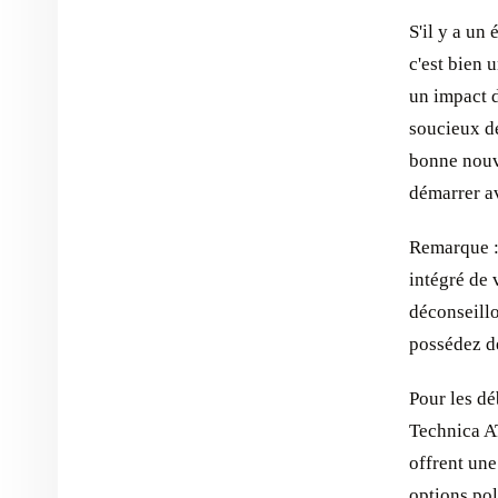
S'il y a un
c'est bien 
un impact d
soucieux de
bonne nouve
démarrer av
Remarque :
intégré de 
déconseillo
possédez dé
Pour les dé
Technica A
offrent une
options pol