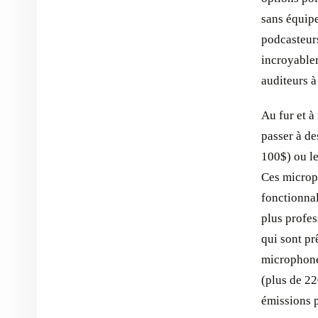
sans équipe
podcasteurs
incroyablem
auditeurs à
Au fur et à
passer à d
100$) ou l
Ces microph
fonctionnal
plus profes
qui sont pr
microphone
(plus de 22
émissions p