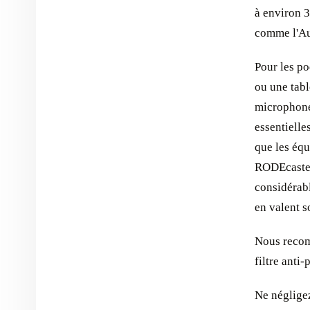
à environ 3
comme l'Au
Pour les po
ou une tabl
microphone
essentielle
que les éq
RODEcaster 
considérabl
en valent s
Nous recom
filtre anti
Ne négligez