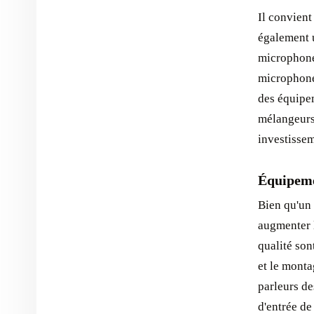
Il convient
également u
microphone
microphone
des équipem
mélangeurs,
investissem
Équipeme
Bien qu'un
augmenter l
qualité son
et le monta
parleurs de
d'entrée d