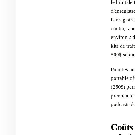
le bruit de
d'enregist
l'enregistr
coûter, ta
environ 2 d
kits de tra
500$ selon 
Pour les p
portable of
(250$) perm
prennent en
podcasts de
Coûts 