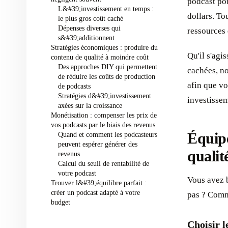
podcast pou
L&#39;investissement en temps :
dollars. To
le plus gros coût caché
Dépenses diverses qui
ressources 
s&#39;additionnent
Stratégies économiques : produire du
Qu'il s'agi
contenu de qualité à moindre coût
Des approches DIY qui permettent
cachées, no
de réduire les coûts de production
afin que vo
de podcasts
Stratégies d&#39;investissement
investissem
axées sur la croissance
Monétisation : compenser les prix de
vos podcasts par le biais des revenus
Quand et comment les podcasteurs
Équipe
peuvent espérer générer des
qualit
revenus
Calcul du seuil de rentabilité de
votre podcast
Vous avez b
Trouver l&#39;équilibre parfait :
créer un podcast adapté à votre
pas ? Comm
budget
Choisir 