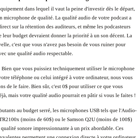
 équipement dans lequel il vaut la peine d'investir dès le départ,
un microphone de qualité. La qualité audio de votre podcast a
irect sur la rétention des auditeurs, et même les podcasteurs
 leur budget devraient donner la priorité à un son décent. La
lle, c'est que vous n'avez pas besoin de vous ruiner pour
ec une qualité audio respectable.
 Bien que vous puissiez techniquement utiliser le microphone
votre téléphone ou celui intégré à votre ordinateur, nous vous
ns de le faire. Bien sûr, c'est 0$ pour utiliser ce que vous
jà, mais votre qualité audio pourrait en pâtir si vous le faites !
butants au budget serré, les microphones USB tels que l'Audio-
TR2100x (moins de 60$) ou le Samson Q2U (moins de 100$)
 qualité sonore impressionnante à un prix abordable. Ces
yvalentes permettent une connexion directe à votre ordinateur