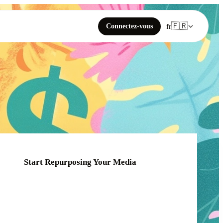
🇫🇷
Connectez-vous
fr
Start Repurposing Your Media
Click or drag your