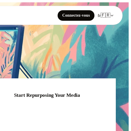
🇫🇷
Connectez-vous
fr
Start Repurposing Your Media
Click or drag your