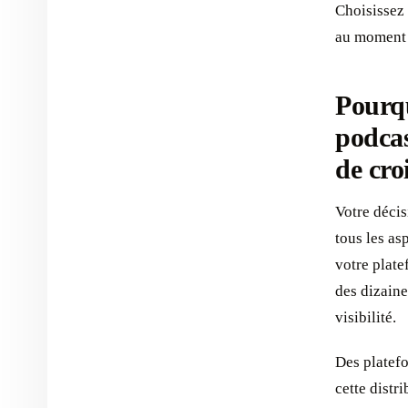
Choisissez 
au moment 
Pourqu
podcas
de cro
Votre décis
tous les as
votre plat
des dizaine
visibilité.
Des platef
cette distr