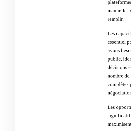
plateformes
manuelles 
remplir.
Les capacit
essentiel p
avons beso
public, ide
décisions é
nombre de 
complètes p
négociatio
Les opportu
significati
maximisent 