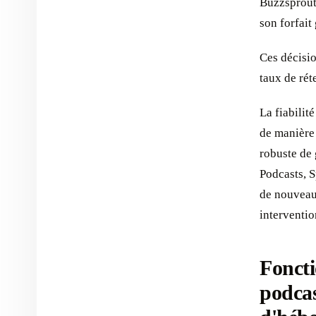
Buzzsprout 
son forfait 
Ces décisio
taux de rét
La fiabilit
de manière 
robuste de
Podcasts, S
de nouveaux
interventio
Foncti
podcas