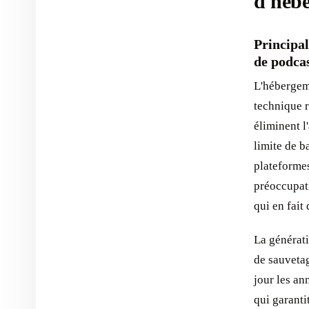
d'héb
Principal
de podca
L'hébergeme
technique r
éliminent l
limite de b
plateforme
préoccupati
qui en fait
La générati
de sauvetag
jour les an
qui garanti