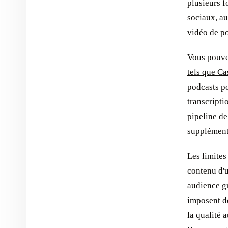
plusieurs f
sociaux, au
vidéo de p
Vous pouve
tels que C
podcasts p
transcripti
pipeline de
supplément
Les limites
contenu d'
audience g
imposent de
la qualité 