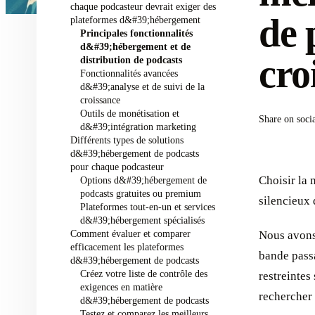
chaque podcasteur devrait exiger des
de 
plateformes d&#39;hébergement
Principales fonctionnalités
d&#39;hébergement et de
cro
distribution de podcasts
Fonctionnalités avancées
d&#39;analyse et de suivi de la
croissance
Outils de monétisation et
Share on soci
d&#39;intégration marketing
Différents types de solutions
d&#39;hébergement de podcasts
pour chaque podcasteur
Choisir la 
Options d&#39;hébergement de
podcasts gratuites ou premium
silencieux 
Plateformes tout-en-un et services
d&#39;hébergement spécialisés
Comment évaluer et comparer
Nous avons 
efficacement les plateformes
bande passa
d&#39;hébergement de podcasts
Créez votre liste de contrôle des
restreintes
exigences en matière
rechercher
d&#39;hébergement de podcasts
Testez et comparez les meilleurs