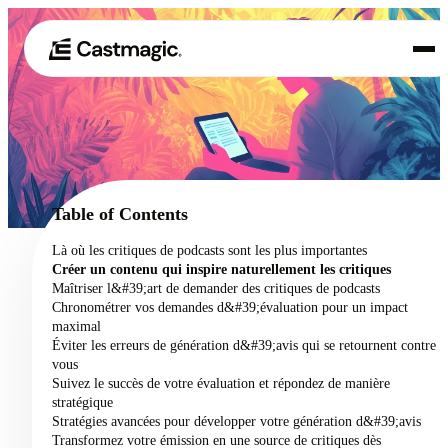
Produit
01
Cas d'utilisation
02
Table of Contents
Tarification
Là où les critiques de podcasts sont les plus importantes
03
Créer un contenu qui inspire naturellement les critiques
À propos de nous
Maîtriser l&#39;art de demander des critiques de podcasts
04
Chronométrer vos demandes d&#39;évaluation pour un impact
maximal
Éviter les erreurs de génération d&#39;avis qui se retournent contre
vous
Suivez le succès de votre évaluation et répondez de manière
stratégique
Stratégies avancées pour développer votre génération d&#39;avis
Transformez votre émission en une source de critiques dès