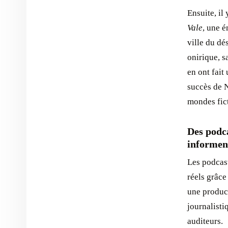
Ensuite, il
Vale
, une 
ville du dé
onirique, s
en ont fait
succès de N
mondes fic
Des podca
informen
Les podcast
réels grâce
une product
journalisti
auditeurs.