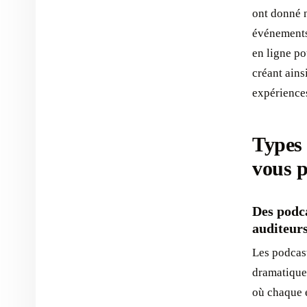
ont donné 
événements 
en ligne po
créant ain
expériences
Types 
vous 
Des podca
auditeur
Les podcast
dramatiques
où chaque 