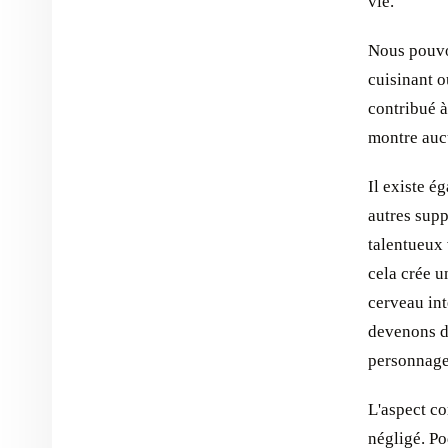
vie.
Nous pouvon
cuisinant o
contribué à
montre auc
Il existe é
autres supp
talentueux 
cela crée u
cerveau int
devenons de
personnages
L'aspect co
négligé. Po