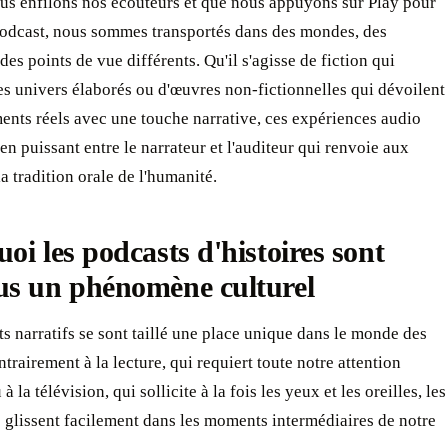
us enfilons nos écouteurs et que nous appuyons sur Play pour
podcast, nous sommes transportés dans des mondes, des
des points de vue différents. Qu'il s'agisse de fiction qui
es univers élaborés ou d'œuvres non-fictionnelles qui dévoilent
nts réels avec une touche narrative, ces expériences audio
ien puissant entre le narrateur et l'auditeur qui renvoie aux
la tradition orale de l'humanité.
oi les podcasts d'histoires sont
us un phénomène culturel
s narratifs se sont taillé une place unique dans le monde des
trairement à la lecture, qui requiert toute notre attention
 à la télévision, qui sollicite à la fois les yeux et les oreilles, les
 glissent facilement dans les moments intermédiaires de notre