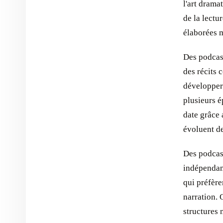
l'art drama
de la lectu
élaborées m
Des podcast
des récits 
développer 
plusieurs 
date grâce 
évoluent d
Des podcas
indépendant
qui préfère
narration. 
structures 