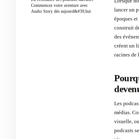
Lorsque no
Commencez votre aventure avec
lancer un 
Audio Story dès aujourd&#39;hui
époques et 
construit d
des événeme
créent un l
racines de 
Pourqu
deven
Les podcast
médias. Con
visuelle, ou
podcasts se