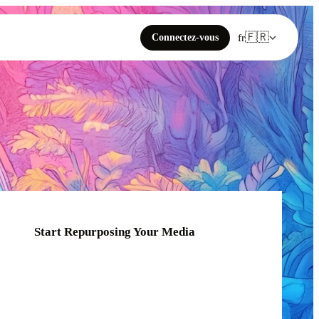
🇫🇷
Connectez-vous
fr
Start Repurposing Your Media
Click or drag your