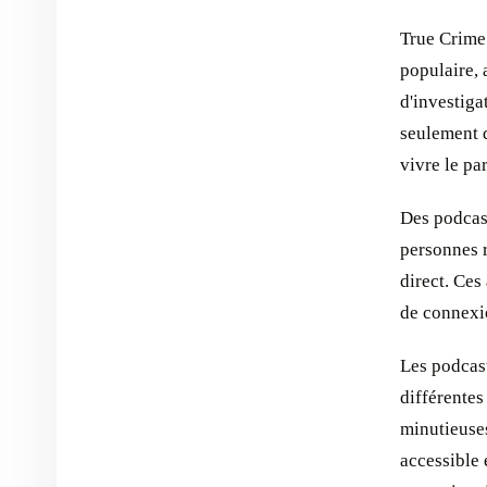
True Crime 
populaire,
d'investiga
seulement d
vivre le p
Des podcast
personnes r
direct. Ces
de connexi
Les podcast
différentes
minutieuses
accessible 