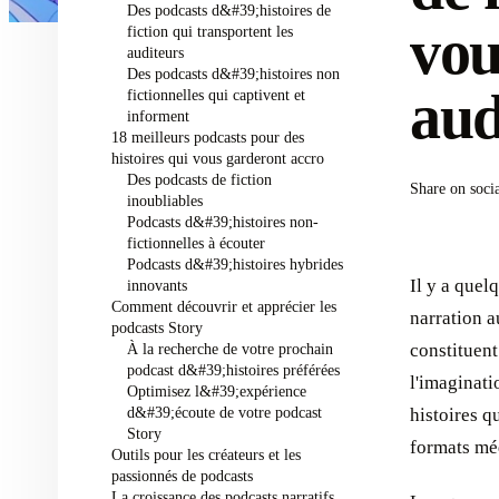
Des podcasts d&#39;histoires de
vou
fiction qui transportent les
auditeurs
Des podcasts d&#39;histoires non
aud
fictionnelles qui captivent et
informent
18 meilleurs podcasts pour des
histoires qui vous garderont accro
Des podcasts de fiction
Share on soci
inoubliables
Podcasts d&#39;histoires non-
fictionnelles à écouter
Podcasts d&#39;histoires hybrides
Il y a quel
innovants
Comment découvrir et apprécier les
narration a
podcasts Story
À la recherche de votre prochain
constituent
podcast d&#39;histoires préférées
l'imaginati
Optimisez l&#39;expérience
d&#39;écoute de votre podcast
histoires q
Story
formats mé
Outils pour les créateurs et les
passionnés de podcasts
La croissance des podcasts narratifs