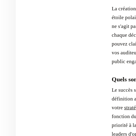
La création
étoile pola
ne s'agit p
chaque déc
pouvez cla
vos auditeu
public eng
Quels son
Le succès s
définition 
votre
strat
fonction du
priorité à 
leaders d'o