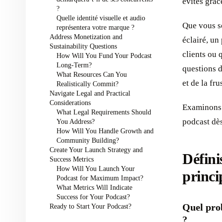
évités grâc
?
Quelle identité visuelle et audio
Que vous s
représentera votre marque ?
Address Monetization and
éclairé, un
Sustainability Questions
clients ou 
How Will You Fund Your Podcast
Long-Term?
questions d
What Resources Can You
et de la fru
Realistically Commit?
Navigate Legal and Practical
Considerations
Examinons l
What Legal Requirements Should
podcast dès
You Address?
How Will You Handle Growth and
Community Building?
Create Your Launch Strategy and
Définis
Success Metrics
How Will You Launch Your
princi
Podcast for Maximum Impact?
What Metrics Will Indicate
Success for Your Podcast?
Quel prob
Ready to Start Your Podcast?
?