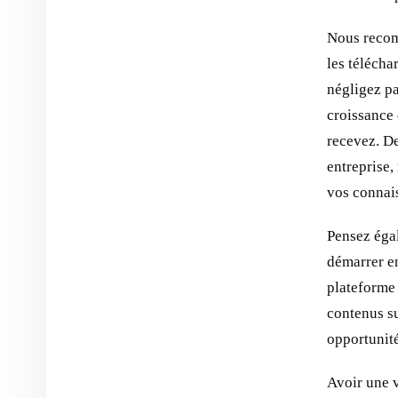
Nous recomm
les télécha
négligez pa
croissance 
recevez. D
entreprise,
vos connais
Pensez égal
démarrer en
plateforme 
contenus s
opportunit
Avoir une v