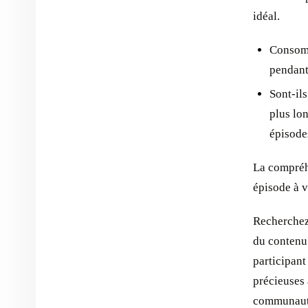
idéal.
Consomm
pendant
Sont-il
plus lo
épisodes
La compréhe
épisode à v
Recherchez
du contenu.
participan
précieuses
communauté