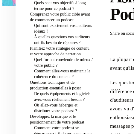
Quels sont vos objectifs à long
Po
terme pour ce podcast ?
Comprenez votre public cible avant
de commencer un podcast
Qui sont exactement vos auditeurs
idéaux ?
Share on soci
À quelles questions vos auditeurs
ont-ils besoin de réponses ?
Planifiez votre stratégie de contenu
et votre approche de narration
La plupart 
Quel format conviendra le mieux à
votre public ?
avant qu'il
Comment allez-vous maintenir la
cohérence du contenu ?
Questions techniques et de
Les questio
production essentielles à poser
différence 
De quels équipements et logiciels
avez-vous réellement besoin ?
d'auditeurs
Où allez-vous héberger et
avons vu d
distribuer votre podcast ?
Développez la marque et le
enthousiasm
positionnement de votre podcast
messages pe
Comment votre podcast se
démarquera-t-il de ses concurrents