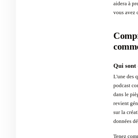
aidera à pr
vous avez c
Compre
comme
Qui sont
L'une des q
podcast co
dans le piè
revient gén
sur la créa
données dé
Tenez compt