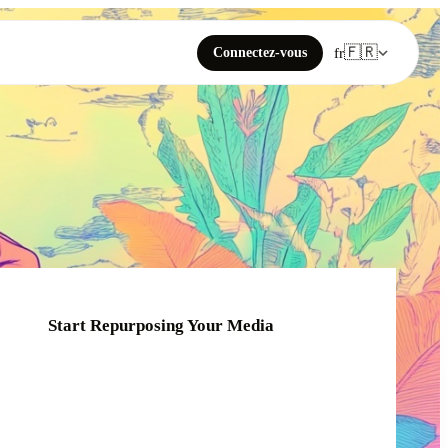
🇫🇷
Connectez-vous
fr
Start Repurposing Your Media
Click or drag your