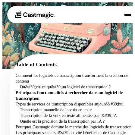
Produit
01
Cas d'utilisation
02
Table of Contents
Tarification
Comment les logiciels de transcription transforment la création de
03
contenu
À propos de nous
Qu&#39;est-ce qu&#39;un logiciel de transcription ?
04
Principales fonctionnalités à rechercher dans un logiciel de
transcription
Types de services de transcription disponibles aujourd&#39;hui
Transcription manuelle de la voix en texte
Transcription de la voix en texte alimentée par l&#39;IA
Quelle est la précision de la transcription par IA ?
Pourquoi Castmagic domine le marché des logiciels de transcription
Les principaux secteurs d&#39;activité bénéficiant de Castmagic