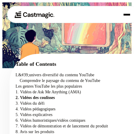
Produit
01
Cas d'utilisation
02
Table of Contents
Tarification
L&#39;univers diversifié du contenu YouTube
03
Comprendre le paysage du contenu de YouTube
À propos de nous
Les genres YouTube les plus populaires
04
1. Vidéos de Ask Me Anything (AMA)
2. Vidéos des coulisses
3. Vidéos du défi
4. Vidéos pédagogiques
5. Vidéos explicatives
6. Vidéos humoristiques/vidéos comiques
7. Vidéos de démonstration et de lancement du produit
8. Avis sur les produits