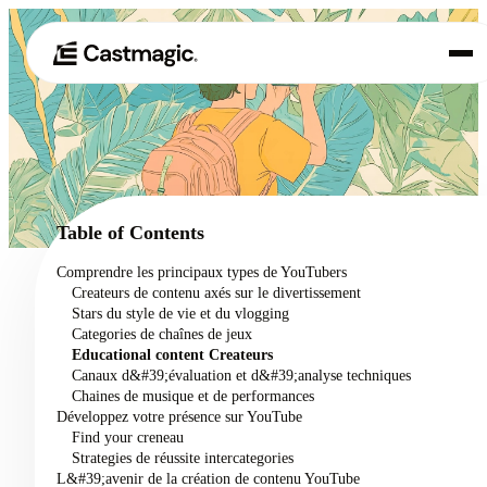
Produit
01
Cas d'utilisation
02
Table of Contents
Tarification
Comprendre les principaux types de YouTubers
03
Createurs de contenu axés sur le divertissement
À propos de nous
Stars du style de vie et du vlogging
04
Categories de chaînes de jeux
Educational content Createurs
Canaux d&#39;évaluation et d&#39;analyse techniques
Chaines de musique et de performances
Développez votre présence sur YouTube
Find your creneau
Strategies de réussite intercategories
L&#39;avenir de la création de contenu YouTube