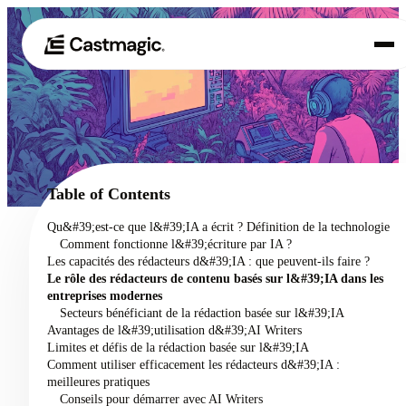
Produit
01
Cas d'utilisation
02
Table of Contents
Tarification
Qu&#39;est-ce que l&#39;IA a écrit ? Définition de la technologie
03
Comment fonctionne l&#39;écriture par IA ?
À propos de nous
Les capacités des rédacteurs d&#39;IA : que peuvent-ils faire ?
04
Le rôle des rédacteurs de contenu basés sur l&#39;IA dans les
entreprises modernes
Secteurs bénéficiant de la rédaction basée sur l&#39;IA
Avantages de l&#39;utilisation d&#39;AI Writers
Limites et défis de la rédaction basée sur l&#39;IA
Comment utiliser efficacement les rédacteurs d&#39;IA :
meilleures pratiques
Conseils pour démarrer avec AI Writers