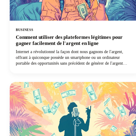
BUSINESS
Comment utiliser des plateformes légitimes pour
gagner facilement de l'argent en ligne
Internet a révolutionné la façon dont nous gagnons de l'argent,
offrant à quiconque possède un smartphone ou un ordinateur
portable des opportunités sans précédent de générer de l'argent
supplémentaire ou même de créer une source de revenus à plein
temps. Cependant, naviguer dans le champ de mines des
escroqueries, des promesses irréalistes et des stratagèmes qui font
perdre du temps peut sembler accablant. C'est pourquoi nous avons
élaboré ce guide complet pour vous aider à identifier des plateformes
fiables et à commencer à gagner de l'argent de la bonne façon. Nous
partagerons également des attentes réalistes et des stratégies
éprouvées qui fonctionnent réellement. Allons-y pour que tu puisses
gagner de l'argent !