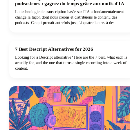
podcasteurs : gagnez du temps grâce aux outils d'IA
La technologie de transcription basée sur l'IA a fondamentalement
changé la façon dont nous créons et distribuons le contenu des
podcasts. Ce qui prenait autrefois jusqu'à quatre heures à des
transcripteurs professionnels pour effectuer une seule heure d'audio
peut désormais être réalisé en quelques minutes avec une précision
remarquable grâce à la technologie de synthèse vocale.
7 Best Descript Alternatives for 2026
Looking for a Descript alternative? Here are the 7 best, what each is
actually for, and the one that turns a single recording into a week of
content.