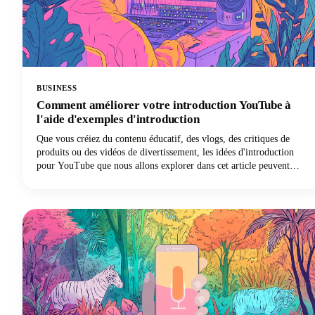
BUSINESS
Comment améliorer votre introduction YouTube à
l'aide d'exemples d'introduction
Que vous créiez du contenu éducatif, des vlogs, des critiques de
produits ou des vidéos de divertissement, les idées d'introduction
pour YouTube que nous allons explorer dans cet article peuvent
transformer les spectateurs occasionnels en abonnés fidèles. Ci-
dessous, nous allons examiner en détail les stratégies d'introduction
éprouvées que les meilleurs créateurs utilisent pour capter l'attention
et maintenir l'engagement des spectateurs. Des principes
psychologiques qui favorisent la rétention aux modèles pratiques que
vous pouvez mettre en œuvre immédiatement, nous couvrons tout ce
dont vous avez besoin pour améliorer votre jeu d'introduction
YouTube !