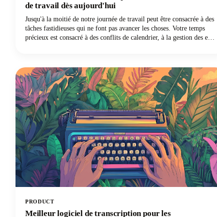
de travail dès aujourd'hui
Jusqu'à la moitié de notre journée de travail peut être consacrée à des
tâches fastidieuses qui ne font pas avancer les choses. Votre temps
précieux est consacré à des conflits de calendrier, à la gestion des e-
mails, à la prise de notes et à des tâches répétitives. Mais voici la
bonne nouvelle : les meilleurs assistants personnels dotés
d'intelligence artificielle sont passés de simples commandes vocales à
des partenaires numériques sophistiqués capables de récupérer les
heures perdues !
PRODUCT
Meilleur logiciel de transcription pour les