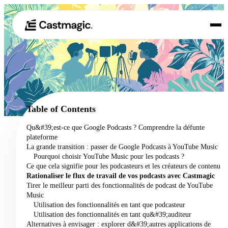
Produit
01
Cas d'utilisation
02
Table of Contents
Tarification
Qu&#39;est-ce que Google Podcasts ? Comprendre la défunte
03
plateforme
À propos de nous
La grande transition : passer de Google Podcasts à YouTube Music
04
Pourquoi choisir YouTube Music pour les podcasts ?
Ce que cela signifie pour les podcasteurs et les créateurs de contenu
Rationaliser le flux de travail de vos podcasts avec Castmagic
Tirer le meilleur parti des fonctionnalités de podcast de YouTube
Music
Utilisation des fonctionnalités en tant que podcasteur
Utilisation des fonctionnalités en tant qu&#39;auditeur
Alternatives à envisager : explorer d&#39;autres applications de