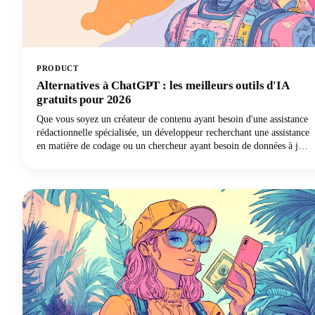
PRODUCT
Alternatives à ChatGPT : les meilleurs outils d'IA
gratuits pour 2026
Que vous soyez un créateur de contenu ayant besoin d'une assistance
rédactionnelle spécialisée, un développeur recherchant une assistance
en matière de codage ou un chercheur ayant besoin de données à jour
avec des citations appropriées, il existe un chatbot basé sur l'IA
parfaitement adapté à vos besoins. Dans ce guide, nous examinons
les meilleurs outils d'IA disponibles en 2026, examinons leurs
fonctionnalités exceptionnelles et vous aidons à découvrir quelle
alternative à ChatGPT transformera votre façon de travailler.