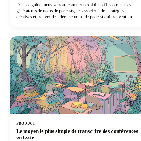
Dans ce guide, nous verrons comment exploiter efficacement les
générateurs de noms de podcasts, les associer à des stratégies
créatives et trouver des idées de noms de podcast qui trouvent un
écho auprès de votre public et se démarquent dans des annuaires
bondés. Parmi les nombreux outils disponibles, Castmagic se
distingue comme le meilleur générateur de noms de podcast, à la fois
pour le titre général de votre émission et pour les noms des épisodes
individuels.
PRODUCT
Le moyen le plus simple de transcrire des conférences
en texte