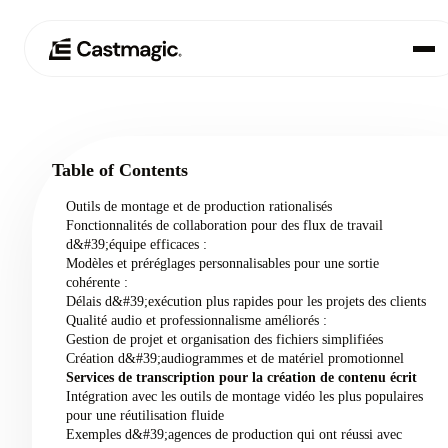
Produit
01
Table of Contents
Cas d'utilisation
02
Outils de montage et de production rationalisés
Fonctionnalités de collaboration pour des flux de travail
Tarification
d&#39;équipe efficaces :
03
Modèles et préréglages personnalisables pour une sortie
cohérente :
À propos de nous
Délais d&#39;exécution plus rapides pour les projets des clients
04
Qualité audio et professionnalisme améliorés :
Gestion de projet et organisation des fichiers simplifiées
Création d&#39;audiogrammes et de matériel promotionnel
Services de transcription pour la création de contenu écrit
Intégration avec les outils de montage vidéo les plus populaires
pour une réutilisation fluide
Exemples d&#39;agences de production qui ont réussi avec