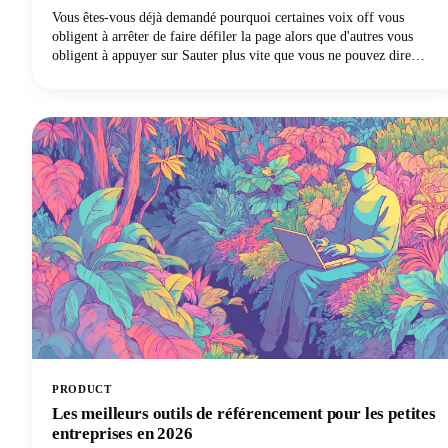
Vous êtes-vous déjà demandé pourquoi certaines voix off vous
obligent à arrêter de faire défiler la page alors que d'autres vous
obligent à appuyer sur Sauter plus vite que vous ne pouvez dire
« S'abonner » ? Le fait est que les spectateurs sont beaucoup plus
susceptibles d'abandonner une vidéo dont la qualité audio est
médiocre qu'une vidéo dont la qualité visuelle est inférieure. Oui,
vous avez bien lu. Votre voix et votre son comptent plus que votre
appareil photo sophistiqué !
PRODUCT
Les meilleurs outils de référencement pour les petites
entreprises en 2026