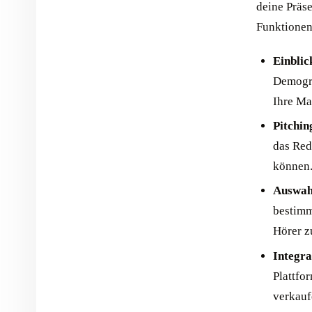
deine Präs
Funktionen
Einblic
Demogra
Ihre Ma
Pitchin
das Red
können
Auswahl
bestimm
Hörer z
Integr
Plattfo
verkauf