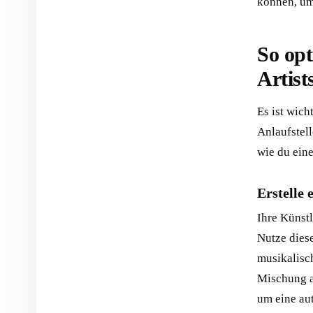
können, um
So opt
Artist
Es ist wicht
Anlaufstell
wie du ein
Erstelle 
Ihre Künstl
Nutze diese
musikalisch
Mischung a
um eine au