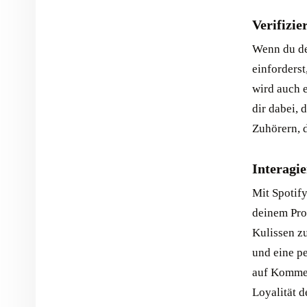
Verifizie
Wenn du de
einforderst
wird auch 
dir dabei, 
Zuhörern, d
Interagi
Mit Spotify
deinem Prof
Kulissen z
und eine p
auf Kommen
Loyalität d