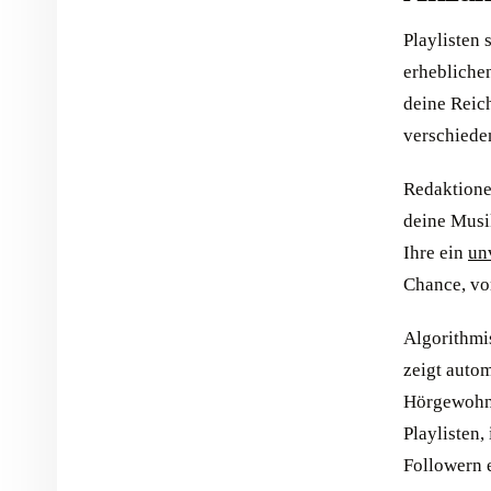
Playlisten 
erhebliche
deine Reich
verschieden
Redaktione
deine Musi
Ihre ein
unv
Chance, vor
Algorithmi
zeigt autom
Hörgewohnh
Playlisten
Followern 