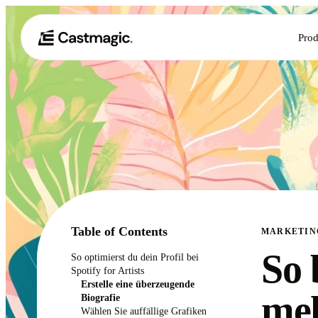
Prod
Table of Contents
MARKETIN
So
So optimierst du dein Profil bei
Spotify for Artists
Erstelle eine überzeugende
meh
Biografie
Wählen Sie auffällige Grafiken