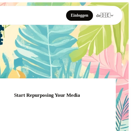
🇩🇪
Einloggen
de
Start Repurposing Your Media
Click or drag your