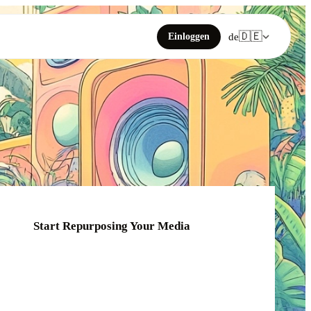
🇩🇪
Einloggen
de
Start Repurposing Your Media
Click or drag your