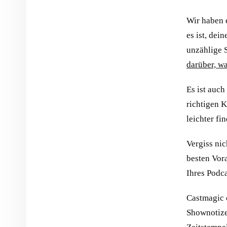
Wir haben e
es ist, dei
unzählige 
darüber, wa
Es ist auch
richtigen 
leichter fi
Vergiss ni
besten Vor
Ihres Podca
Castmagic o
Shownotizen