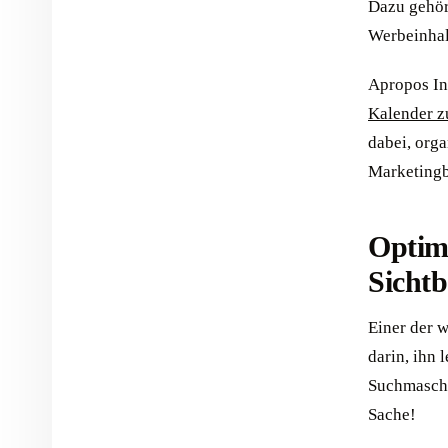
Dazu gehör
Werbeinhal
Apropos In
Kalender z
dabei, orga
Marketingb
Optimi
Sichtb
Einer der w
darin, ihn 
Suchmaschi
Sache!