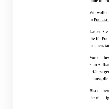
ohne die r
Wir wollen 
in
Podcast
Lassen Sie
die für Pod
machen, tat
Von der be
zum Aufbau
erfährst g
kannst, die
Bist du ber
der nicht i