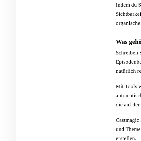
Indem du S
Sichtbarke
organische
Was gehö
Schreiben 
Episodenbe
natürlich 
Mit Tools 
automatisc
die auf dem
Castmagic a
und Themen
erstellen.