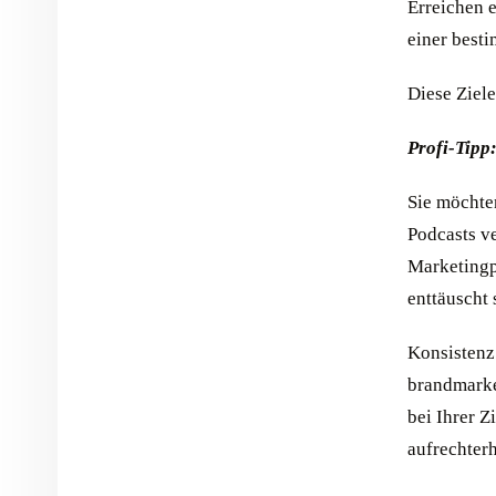
Erreichen 
einer best
Diese Ziel
Profi-Tipp:
Sie möchten
Podcasts ve
Marketingpl
enttäuscht 
Konsistenz
brandmarke
bei Ihrer Z
aufrechterh