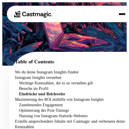
Produkt
01
Anwendungsfälle
02
Table of Contents
Preisgestaltung
Wo du deine Instagram Insights findest
03
Instagram Insights verstehen
Über uns
Wichtige Kennzahlen, die es zu verstehen gilt
04
Besuche im Profil
Eindrücke und Reichweite
Maximierung des ROI mithilfe von Instagram Insights
Zunehmendes Engagement
Optimierung des Post-Timings
Nutzung von Instagram-Statistik-Websites
Erstelle ansprechendere Inhalte mit Castmagic und verbessere deine
Kennzahlen