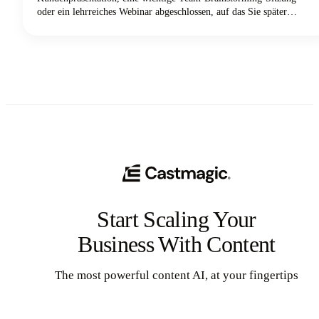
oder ein lehrreiches Webinar abgeschlossen, auf das Sie später
unbedingt zurückgreifen mussten. Sie haben während Ihres Zoom-
Meetings auf die Aufnahmetaste gedrückt, sind erleichtert
aufgeatmet, als Sie wussten, dass alles aufgenommen wurde, und
dann... wo ist es geblieben?
Start Scaling Your
Business With Content
The most powerful content AI, at your fingertips