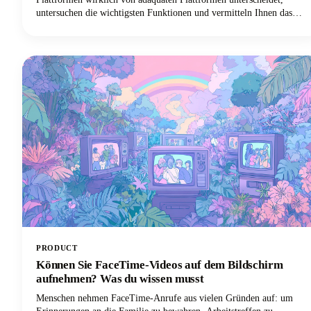
untersuchen die wichtigsten Funktionen und vermitteln Ihnen das
Wissen, um KI effektiv für Ihre spezifischen Bedürfnisse
einzusetzen. Und wenn Sie ein Inhaltsersteller, Podcaster, YouTuber
oder Vermarkter sind, der mit Audio und Video arbeitet, werden Sie
herausfinden, warum Castmagic sich als die beste Wahl herausgestellt
hat.
PRODUCT
Können Sie FaceTime-Videos auf dem Bildschirm
aufnehmen? Was du wissen musst
Menschen nehmen FaceTime-Anrufe aus vielen Gründen auf: um