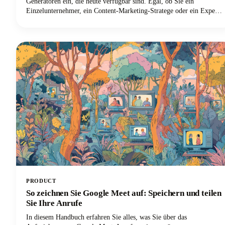
Generatoren ein, die heute verfügbar sind. Egal, ob Sie ein
Einzelunternehmer, ein Content-Marketing-Stratege oder ein Experte
für digitales Marketing sind und Ihren Output mit tollen Blog-Ideen
skalieren möchten, wir haben alles für Sie. Lassen Sie uns
herausfinden, wie diese leistungsstarken Tools Ihren Blogging-
Workflow verändern und Ihnen helfen können, diese wertvollen
Stunden zurückzugewinnen.
PRODUCT
So zeichnen Sie Google Meet auf: Speichern und teilen
Sie Ihre Anrufe
In diesem Handbuch erfahren Sie alles, was Sie über das