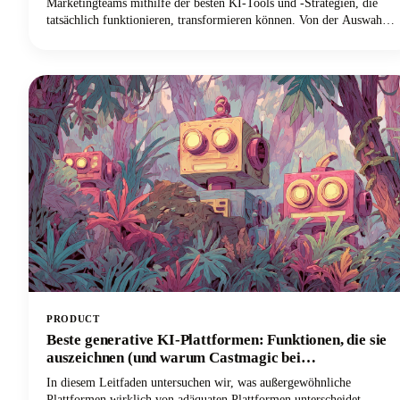
Marketingteams mithilfe der besten KI-Tools und -Strategien, die
tatsächlich funktionieren, transformieren können. Von der Auswahl
der richtigen KI-gestützten Plattformen bis hin zur Implementierung
kollaborativer Workflows, die die Markenkonsistenz gewährleisten,
erfahren Sie alles, was Sie benötigen, um Ihren Prozess der
Inhaltserstellung zu revolutionieren.
PRODUCT
Beste generative KI-Plattformen: Funktionen, die sie
auszeichnen (und warum Castmagic bei
Inhaltserstellern führend ist)
In diesem Leitfaden untersuchen wir, was außergewöhnliche
Plattformen wirklich von adäquaten Plattformen unterscheidet,