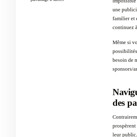
impossible 
une publici
familier et
continuez à
Même si vou
possibilité
besoin de m
sponsors/an
Navigu
des pa
Contraireme
prospèrent 
leur public