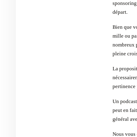
sponsoring 
départ.
Bien que vo
mille ou pa
nombreux p
pleine croi
La proposit
nécessaire
pertinence 
Un podcast
peut en fai
général ave
Nous vous 