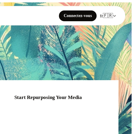
🇫🇷
Connectez-vous
fr
Start Repurposing Your Media
Click or drag your