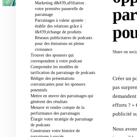
Marketing d&#39;affiliation :
par
votre première passerelle de
parrainage
Parrainages à valeur ajoutée :
pou
établir des relations grâce à
l&#39;échange de produits
Réseaux publicitaires de podcasts
pour des émissions en pleine
croissance
Share on soci
Trouver des sponsors qui
correspondent à votre podcast
Comprendre les modèles de
tarification du parrainage de podcasts
Créer un po
Rédiger des présentations
convaincantes pour les sponsors
pas surpre
potentiels
Mettre en œuvre des parrainages qui
demandent 
génèrent des résultats
efforts ? »
Mesurer et rendre compte de la
performance des parrainages
publicité s
Élargir votre stratégie de parrainage
de podcasts
Nous avons 
Construisez votre histoire de
parrainage à succès