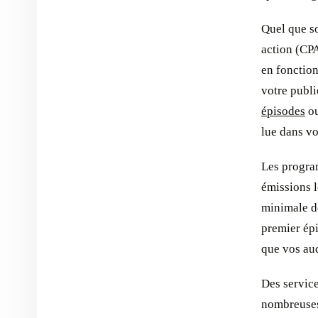
Quel que so
action (CPA
en fonctio
votre publi
épisodes
ou
lue dans vo
Les program
émissions l
minimale d
premier ép
que vos aud
Des service
nombreuses