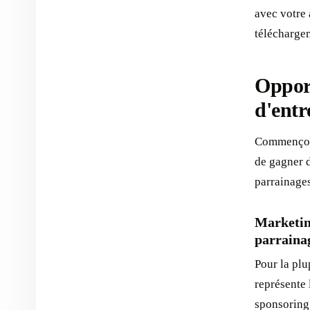
avec votre 
téléchargem
Opport
d'ent
Commençons
de gagner d
parrainages
Marketing
parraina
Pour la plu
représente 
sponsoring