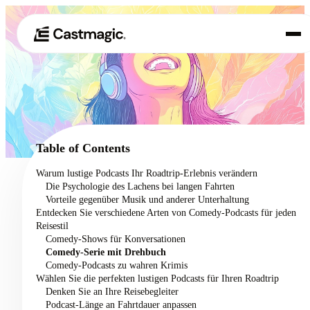
Produkt
01
Anwendungsfälle
02
Table of Contents
Preisgestaltung
Warum lustige Podcasts Ihr Roadtrip-Erlebnis verändern
03
Die Psychologie des Lachens bei langen Fahrten
Über uns
Vorteile gegenüber Musik und anderer Unterhaltung
04
Entdecken Sie verschiedene Arten von Comedy-Podcasts für jeden
Reisestil
Comedy-Shows für Konversationen
Comedy-Serie mit Drehbuch
Comedy-Podcasts zu wahren Krimis
Wählen Sie die perfekten lustigen Podcasts für Ihren Roadtrip
Denken Sie an Ihre Reisebegleiter
Podcast-Länge an Fahrtdauer anpassen