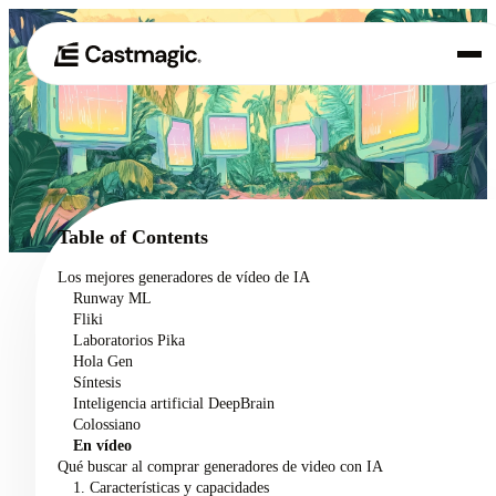
Producto
01
Casos de uso
02
Table of Contents
Precios
Los mejores generadores de vídeo de IA
03
Runway ML
Acerca de nosotros
Fliki
04
Laboratorios Pika
Hola Gen
Síntesis
Inteligencia artificial DeepBrain
Colossiano
En vídeo
Qué buscar al comprar generadores de video con IA
1. Características y capacidades