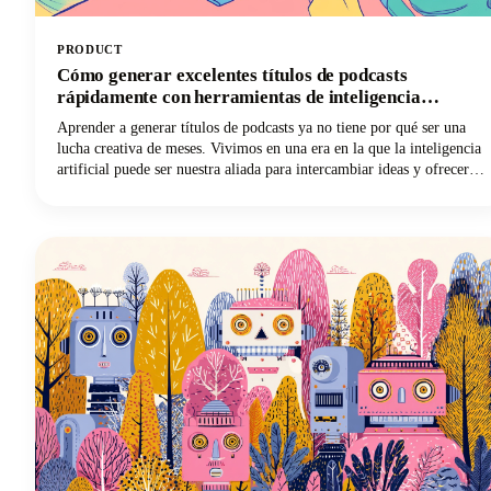
PRODUCT
Cómo generar excelentes títulos de podcasts
rápidamente con herramientas de inteligencia
artificial
Aprender a generar títulos de podcasts ya no tiene por qué ser una
lucha creativa de meses. Vivimos en una era en la que la inteligencia
artificial puede ser nuestra aliada para intercambiar ideas y ofrecer
nuevas perspectivas y combinaciones creativas que quizás nunca
hubiéramos considerado por nuestra cuenta. Sigue leyendo mientras
exploramos cómo aprovechar estas poderosas herramientas para crear
un nombre de podcast que sea memorable, fácil de descubrir y que
esté perfectamente alineado con tu marca.