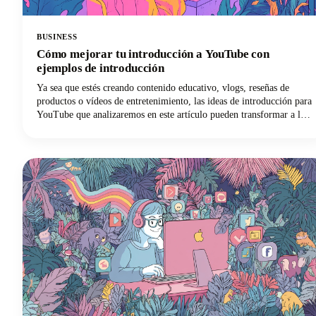
BUSINESS
Cómo mejorar tu introducción a YouTube con
ejemplos de introducción
Ya sea que estés creando contenido educativo, vlogs, reseñas de
productos o vídeos de entretenimiento, las ideas de introducción para
YouTube que analizaremos en este artículo pueden transformar a los
espectadores ocasionales en suscriptores leales. A continuación,
profundizaremos en las estrategias de introducción comprobadas que
los principales creadores utilizan para captar la atención y mantener
la participación de los espectadores. Desde principios psicológicos
que impulsan la retención hasta plantillas prácticas que puedes
implementar de inmediato, ¡aquí encontrarás todo lo que necesitas
para mejorar tu juego de introducción a YouTube!