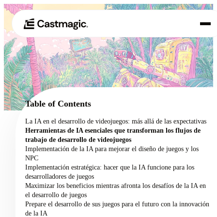
Producto
01
Casos de uso
02
Table of Contents
Precios
La IA en el desarrollo de videojuegos: más allá de las expectativas
03
Herramientas de IA esenciales que transforman los flujos de
Acerca de nosotros
trabajo de desarrollo de videojuegos
04
Implementación de la IA para mejorar el diseño de juegos y los
NPC
Implementación estratégica: hacer que la IA funcione para los
desarrolladores de juegos
Maximizar los beneficios mientras afronta los desafíos de la IA en
el desarrollo de juegos
Prepare el desarrollo de sus juegos para el futuro con la innovación
de la IA