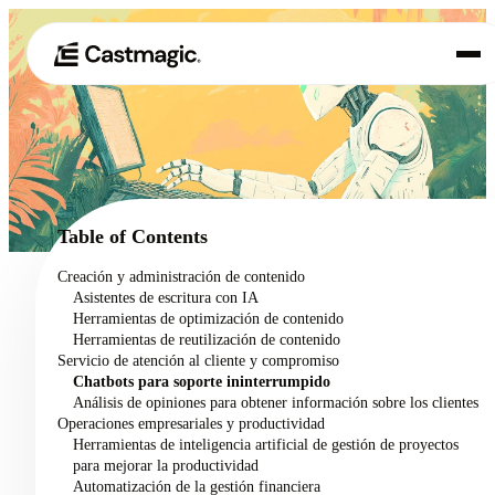
Producto
01
Casos de uso
02
Table of Contents
Precios
Creación y administración de contenido
03
Asistentes de escritura con IA
Acerca de nosotros
Herramientas de optimización de contenido
04
Herramientas de reutilización de contenido
Servicio de atención al cliente y compromiso
Chatbots para soporte ininterrumpido
Análisis de opiniones para obtener información sobre los clientes
Operaciones empresariales y productividad
Herramientas de inteligencia artificial de gestión de proyectos
para mejorar la productividad
Automatización de la gestión financiera