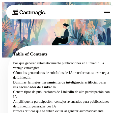
Producto
01
Casos de uso
02
Table of Contents
Precios
Por qué generar automáticamente publicaciones en LinkedIn: la
03
ventaja estratégica
Acerca de nosotros
Cómo los generadores de subtítulos de IA transforman su estrategia
04
de LinkedIn
Dominar la mejor herramienta de inteligencia artificial para
sus necesidades de LinkedIn
Genere tipos de publicaciones de LinkedIn de alta participación con
IA
Amplifique la participación: consejos avanzados para publicaciones
de LinkedIn generadas por IA
Errores críticos que se deben evitar al generar automáticamente