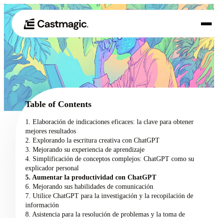
Producto
01
Casos de uso
02
Table of Contents
Precios
1. Elaboración de indicaciones eficaces: la clave para obtener
03
mejores resultados
Acerca de nosotros
2. Explorando la escritura creativa con ChatGPT
04
3. Mejorando su experiencia de aprendizaje
4. Simplificación de conceptos complejos: ChatGPT como su
explicador personal
5. Aumentar la productividad con ChatGPT
6. Mejorando sus habilidades de comunicación
7. Utilice ChatGPT para la investigación y la recopilación de
información
8. Asistencia para la resolución de problemas y la toma de