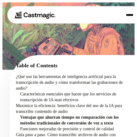
Producto
01
Casos de uso
02
Table of Contents
Precios
¿Qué son las herramientas de inteligencia artificial para la
03
transcripción de audio y cómo transforman las grabaciones de
Acerca de nosotros
audio?
04
Características esenciales que hacen que los servicios de
transcripción de IA sean efectivos
Maximice la eficiencia: beneficios clave del uso de la IA para
transcribir contenido de audio
Ventajas que ahorran tiempo en comparación con los
métodos tradicionales de conversión de voz a texto
Funciones mejoradas de precisión y control de calidad
Guía paso a paso: Cómo transcribir archivos de audio con