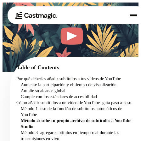
Producto
01
Casos de uso
02
Table of Contents
Precios
Por qué deberías añadir subtítulos a tus vídeos de YouTube
03
Aumente la participación y el tiempo de visualización
Acerca de nosotros
Amplíe su alcance global
04
Cumple con los estándares de accesibilidad
Cómo añadir subtítulos a un vídeo de YouTube: guía paso a paso
Método 1: uso de la función de subtítulos automáticos de
YouTube
Método 2: sube tu propio archivo de subtítulos a YouTube
Studio
Método 3: agregar subtítulos en tiempo real durante las
transmisiones en vivo