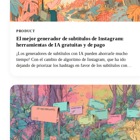
PRODUCT
El mejor generador de subtítulos de Instagram:
herramientas de IA gratuitas y de pago
¡Los generadores de subtítulos con IA pueden ahorrarle mucho
tiempo! Con el cambio de algoritmo de Instagram, que ha ido
dejando de priorizar los hashtags en favor de los subtítulos con
muchas palabras clave, estas herramientas para crear buenos
subtítulos en Instagram se han vuelto esenciales para los creadores de
contenido, las marcas y los administradores de redes sociales que
buscan ser descubiertos. En esta guía se explican los principales
generadores de subtítulos de Instagram gratuitos y de pago y cómo
utilizarlos de forma eficaz para crear subtítulos que generen
resultados reales.