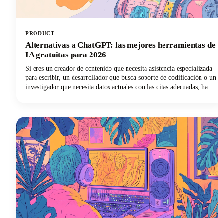
PRODUCT
Alternativas a ChatGPT: las mejores herramientas de
IA gratuitas para 2026
Si eres un creador de contenido que necesita asistencia especializada
para escribir, un desarrollador que busca soporte de codificación o un
investigador que necesita datos actuales con las citas adecuadas, hay
un chatbot de IA que se adapta perfectamente a tus necesidades. En
esta guía, analizamos las principales herramientas de inteligencia
artificial disponibles en 2026, analizamos sus características más
destacadas y te ayudamos a descubrir qué alternativa de ChatGPT
transformará tu forma de trabajar.