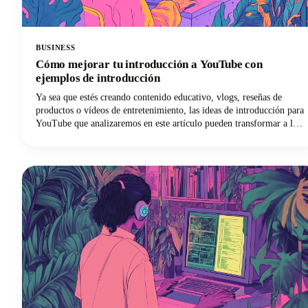
BUSINESS
Cómo mejorar tu introducción a YouTube con
ejemplos de introducción
Ya sea que estés creando contenido educativo, vlogs, reseñas de
productos o vídeos de entretenimiento, las ideas de introducción para
YouTube que analizaremos en este artículo pueden transformar a los
espectadores ocasionales en suscriptores leales. A continuación,
profundizaremos en las estrategias de introducción comprobadas que
los principales creadores utilizan para captar la atención y mantener
la participación de los espectadores. Desde principios psicológicos
que impulsan la retención hasta plantillas prácticas que puedes
implementar de inmediato, ¡aquí encontrarás todo lo que necesitas
para mejorar tu juego de introducción a YouTube!