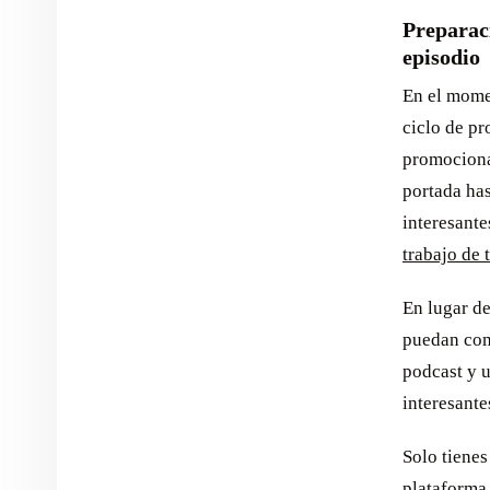
Preparac
episodio
En el mome
ciclo de p
promociona
portada ha
interesant
trabajo de 
En lugar d
puedan com
podcast y ut
interesante
Solo tienes
plataforma 