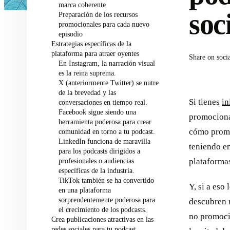
marca coherente
soc
Preparación de los recursos
promocionales para cada nuevo
episodio
Estrategias específicas de la
plataforma para atraer oyentes
Share on soci
En Instagram, la narración visual
es la reina suprema.
X (anteriormente Twitter) se nutre
de la brevedad y las
Si tienes
in
conversaciones en tiempo real.
Facebook sigue siendo una
promociona
herramienta poderosa para crear
cómo promo
comunidad en torno a tu podcast.
LinkedIn funciona de maravilla
teniendo en
para los podcasts dirigidos a
profesionales o audiencias
plataforma
específicas de la industria.
TikTok también se ha convertido
Y, si a eso
en una plataforma
sorprendentemente poderosa para
descubren n
el crecimiento de los podcasts.
no promocio
Crea publicaciones atractivas en las
redes sociales para tu podcast