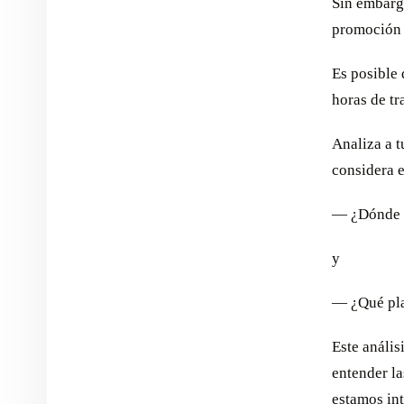
Sin embargo
promoción e
Es posible 
horas de tr
Analiza a 
considera e
— ¿Dónde e
y
— ¿Qué pla
Este anális
entender la
estamos in