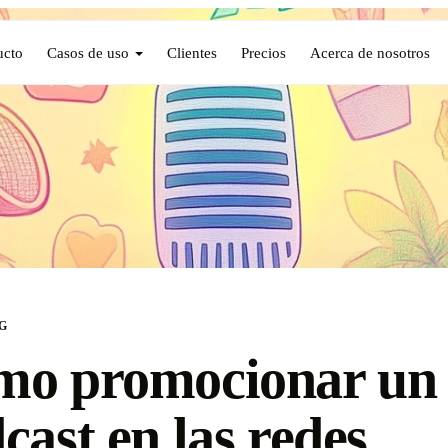
ucto
Casos de uso
Clientes
Precios
Acerca de nosotros
G
mo promocionar un
cast en las redes