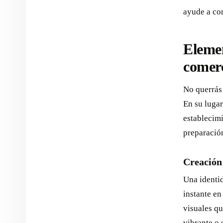
ayude a co
Elemen
comerc
No querrás 
En su lugar
establecimi
preparació
Creación
Una identid
instante en
visuales qu
vibrante o 