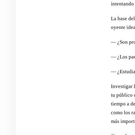
intentando 
La base de
oyente idea
— ¿Son pro
— ¿Los padr
— ¿Estudia
Investigar 
tu público
tiempo a de
como los ra
más importa