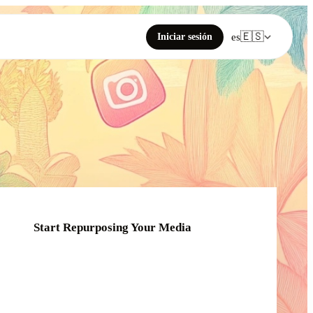
🇪🇸
Iniciar sesión
es
Start Repurposing Your Media
Click or drag your